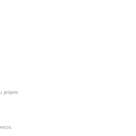
u próprio
ônicos.