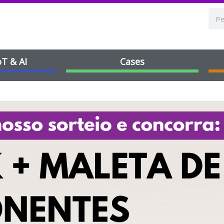
oT & AI
Cases