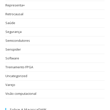
Representa+
Retrocausal
Saúde
Segurança
Semicondutores
Senspider
Software
Treinamento FPGA
Uncategorized
Varejo
Visão computacional
Sobre A MacnicaDHW