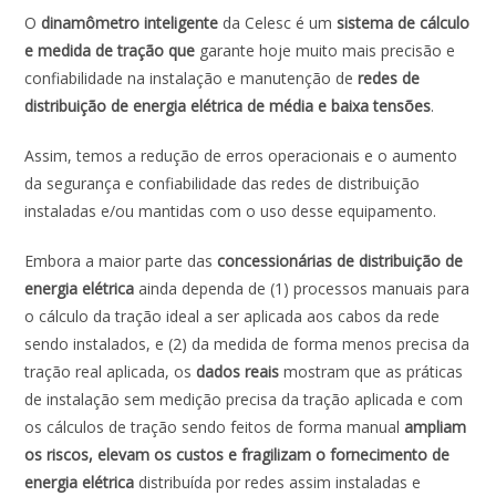
ac
h
n
w
m
h
O
dinamômetro inteligente
da Celesc é um
sistema de cálculo
e
at
k
itt
ai
ar
e medida de tração que
garante hoje muito mais precisão e
b
s
e
er
l
e
confiabilidade na instalação e manutenção de
redes de
o
A
dI
distribuição de energia elétrica
de média e baixa tensões
.
o
p
n
Assim, temos a redução de erros operacionais e o aumento
k
p
da segurança e confiabilidade das redes de distribuição
instaladas e/ou mantidas com o uso desse equipamento.
Embora a maior parte das
concessionárias de distribuição de
energia elétrica
ainda dependa de (1) processos manuais para
o cálculo da tração ideal a ser aplicada aos cabos da rede
sendo instalados, e (2) da medida de forma menos precisa da
tração real aplicada, os
dados reais
mostram que as práticas
de instalação sem medição precisa da tração aplicada e com
os cálculos de tração sendo feitos de forma manual
ampliam
os riscos, elevam os custos e fragilizam o fornecimento de
energia elétrica
distribuída por redes assim instaladas e