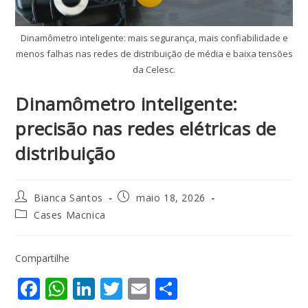
Dinamômetro inteligente: mais segurança, mais confiabilidade e
menos falhas nas redes de distribuição de média e baixa tensões
da Celesc.
Dinamômetro inteligente:
precisão nas redes elétricas de
distribuição
Bianca Santos
maio 18, 2026
Cases Macnica
Compartilhe
F
W
Li
T
E
S