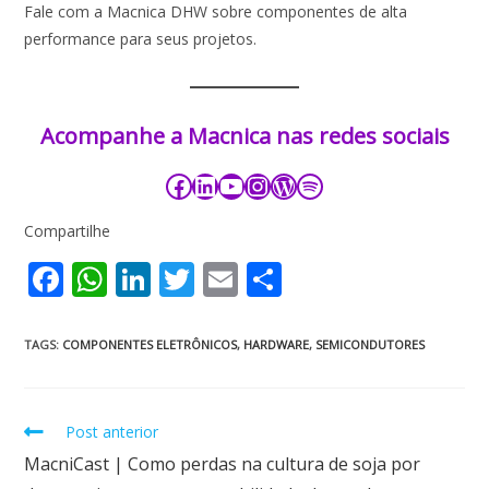
Fale com a Macnica DHW sobre componentes de alta
performance para seus projetos.
Acompanhe a Macnica nas redes sociais​​​
Compartilhe
F
W
Li
T
E
S
ac
h
n
w
m
h
e
at
k
itt
ai
ar
TAGS
:
COMPONENTES ELETRÔNICOS
,
HARDWARE
,
SEMICONDUTORES
b
s
e
er
l
e
o
A
dI
Post anterior
o
p
n
MacniCast | Como perdas na cultura de soja por
k
p