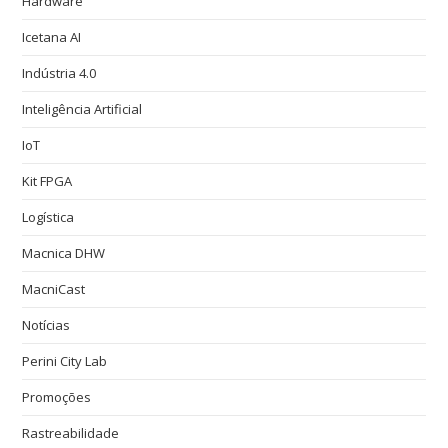
Hardware
Icetana AI
Indústria 4.0
Inteligência Artificial
IoT
Kit FPGA
Logística
Macnica DHW
MacniCast
Notícias
Perini City Lab
Promoções
Rastreabilidade