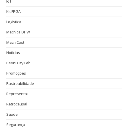
IoT
Kit FPGA
Logística
Macnica DHW
MacniCast
Notícias
Perini City Lab
Promoções
Rastreabilidade
Representa+
Retrocausal
Saúde
Segurança