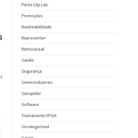
Perini City Lab
Promoções
Rastreabilidade
s
Representa+
Retrocausal
Saúde
Segurança
H
Semicondutores
Senspider
Software
Treinamento FPGA
Uncategorized
Varejo