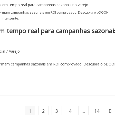
sformam campanhas sazonais em ROI comprovado. Descubra o pDOOH
inteligente.
m tempo real para campanhas sazonai
cial
/
Varejo
formam campanhas sazonais em ROI comprovado. Descubra o pDOO
1
2
3
4
…
14