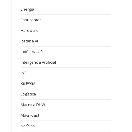
Energia
Fabricantes
Hardware
.
Icetana AI
Indústria 4.0
Inteligência Artificial
IoT
Kit FPGA
Logística
Macnica DHW
MacniCast
Notícias