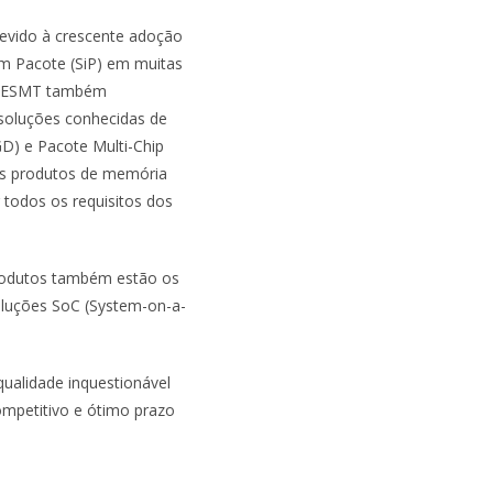
devido à crescente adoção
m Pacote (SiP) em muitas
 a ESMT também
soluções conhecidas de
D) e Pacote Multi-Chip
s produtos de memória
 todos os requisitos dos
rodutos também estão os
luções SoC (System-on-a-
ualidade inquestionável
mpetitivo e ótimo prazo