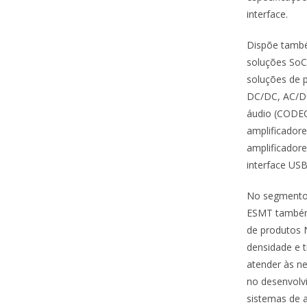
interface.
Dispõe tamb
soluções SoC
soluções de 
DC/DC, AC/DC
áudio (CODE
amplificadore
amplificador
interface USB
No segmento 
ESMT também 
de produtos
densidade e t
atender às ne
no desenvolv
sistemas de a