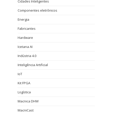
Cidades Inteligentes
Componentes eletrônicos
Energia
Fabricantes
Hardware
Icetana AI
Indústria 4.0
Inteligência Artificial
IoT
Kit FPGA
Logística
Macnica DHW
MacniCast