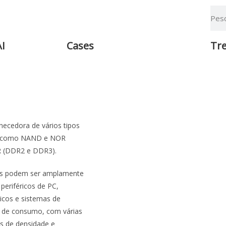
AI
Cases
Tr
necedora de vários tipos
, como NAND e NOR
 (DDR2 e DDR3).
os podem ser amplamente
 periféricos de PC,
icos e sistemas de
 de consumo, com várias
s de densidade e