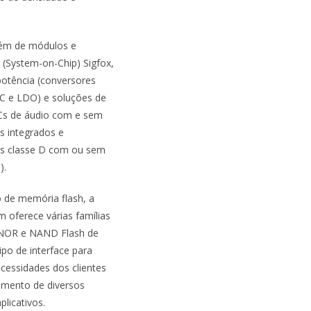
ém de módulos e
 (System-on-Chip) Sigfox,
potência (conversores
 e LDO) e soluções de
Cs de áudio com e sem
s integrados e
es classe D com ou sem
).
de memória flash, a
oferece várias famílias
 NOR e NAND Flash de
ipo de interface para
cessidades dos clientes
imento de diversos
plicativos.