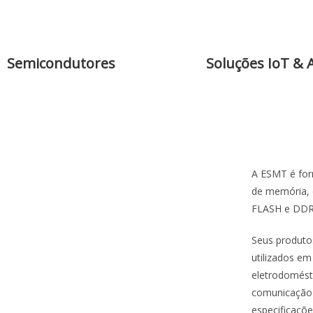
Semicondutores
Soluções IoT & 
A ESMT é for
de memória
FLASH e DDR
Seus produt
utilizados em
eletrodomést
comunicação
especificaçõe