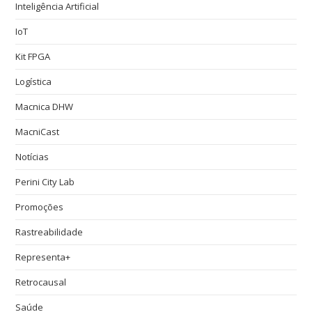
Inteligência Artificial
IoT
Kit FPGA
Logística
Macnica DHW
MacniCast
Notícias
Perini City Lab
Promoções
Rastreabilidade
Representa+
Retrocausal
Saúde