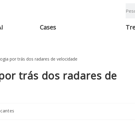
AI
Cases
Tr
por trás dos radares de
icantes