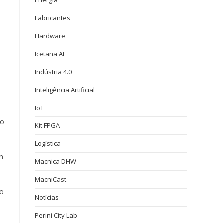
Energia
Fabricantes
Hardware
Icetana AI
Indústria 4.0
Inteligência Artificial
IoT
do
Kit FPGA
Logística
om
Macnica DHW
MacniCast
lo
Notícias
Perini City Lab