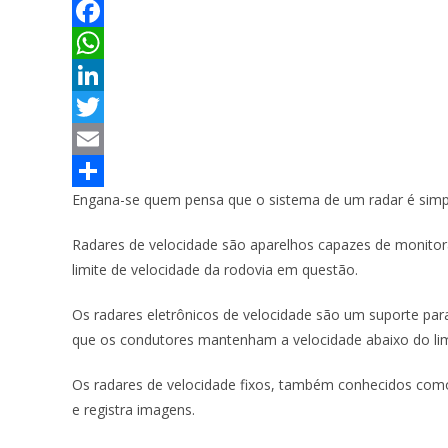
F
a
W
c
h
L
e
a
i
T
b
t
n
w
E
Engana-se quem pensa que o sistema de um radar é simpl
o
s
k
i
m
S
o
A
e
t
a
h
Radares de velocidade são aparelhos capazes de monitorar
k
p
d
t
i
a
limite de velocidade da rodovia em questão.
p
I
e
l
r
Os radares eletrônicos de velocidade são um suporte par
n
r
e
que os condutores mantenham a velocidade abaixo do limit
Os radares de velocidade fixos, também conhecidos como
e registra imagens.