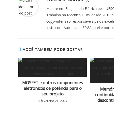
k
p
d
t
i
a
Mestre em Engenharia Elétrica pela UFSC
p
I
e
l
r
Trabalha na Macnica DHW desde 2019. Se
n
r
e
copywriter são responsáveis pelos exce
Instrutora Autorizada FPGA Intel e porta
VOCÊ TAMBÉM PODE GOSTAR
MOSFET e outros componentes
eletrônicos de potência para o
Memóri
seu projeto
continuid
desconti
fevereiro 21, 2024