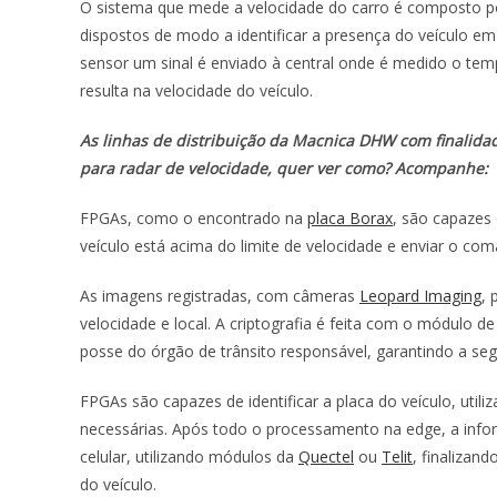
O sistema que mede a velocidade do carro é composto po
dispostos de modo a identificar a presença do veículo em
sensor um sinal é enviado à central onde é medido o tempo
resulta na velocidade do veículo.
As linhas de distribuição da Macnica DHW com finalida
para radar de velocidade, quer ver como? Acompanhe:
FPGAs, como o encontrado na
placa Borax
, são capazes 
veículo está acima do limite de velocidade e enviar o co
As imagens registradas, com câmeras
Leopard Imaging
, 
velocidade e local. A criptografia é feita com o módulo 
posse do órgão de trânsito responsável, garantindo a se
FPGAs são capazes de identificar a placa do veículo, utiliz
necessárias. Após todo o processamento na edge, a info
celular, utilizando módulos da
Quectel
ou
Telit
, finalizan
do veículo.