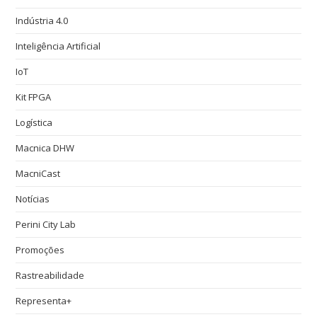
Indústria 4.0
Inteligência Artificial
IoT
Kit FPGA
Logística
Macnica DHW
MacniCast
Notícias
Perini City Lab
Promoções
Rastreabilidade
Representa+