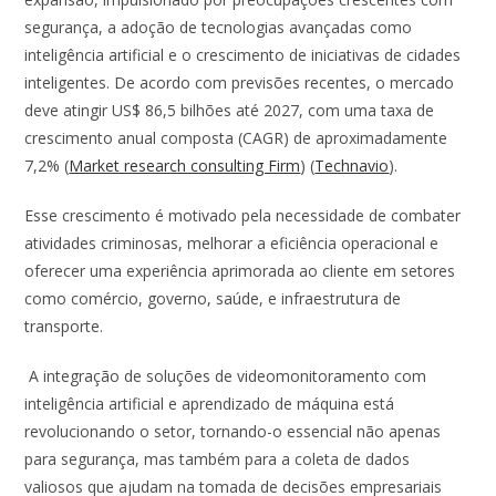
b
s
e
er
l
e
segurança, a adoção de tecnologias avançadas como
o
A
dI
inteligência artificial e o crescimento de iniciativas de cidades
o
p
n
inteligentes. De acordo com previsões recentes, o mercado
deve atingir US$ 86,5 bilhões até 2027, com uma taxa de
k
p
crescimento anual composta (CAGR) de aproximadamente
7,2%​ (
Market research consulting Firm
)​ (
Technavio
).
Esse crescimento é motivado pela necessidade de combater
atividades criminosas, melhorar a eficiência operacional e
oferecer uma experiência aprimorada ao cliente em setores
como comércio, governo, saúde, e infraestrutura de
transporte.
A integração de soluções de videomonitoramento com
inteligência artificial e aprendizado de máquina está
revolucionando o setor, tornando-o essencial não apenas
para segurança, mas também para a coleta de dados
valiosos que ajudam na tomada de decisões empresariais​