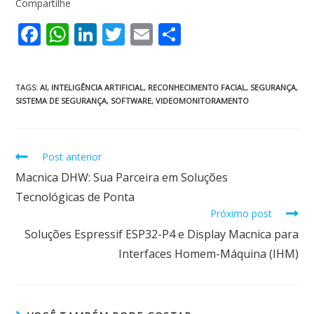
Compartilhe
F
W
Li
T
E
S
ac
h
n
w
m
h
e
at
k
itt
ai
ar
TAGS
:
AI
,
INTELIGÊNCIA ARTIFICIAL
,
RECONHECIMENTO FACIAL
,
SEGURANÇA
,
b
s
e
er
l
e
SISTEMA DE SEGURANÇA
,
SOFTWARE
,
VIDEOMONITORAMENTO
o
A
dI
o
p
n
Post anterior
k
p
Macnica DHW: Sua Parceira em Soluções
Tecnológicas de Ponta
Próximo post
Soluções Espressif ESP32-P4 e Display Macnica para
Interfaces Homem-Máquina (IHM)