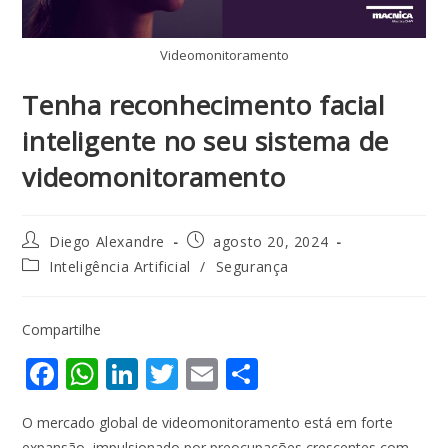
Videomonitoramento
Tenha reconhecimento facial
inteligente no seu sistema de
videomonitoramento
Diego Alexandre
agosto 20, 2024
Inteligência Artificial
/
Segurança
Compartilhe
F
W
Li
T
E
S
ac
h
n
w
m
h
O mercado global de videomonitoramento está em forte
e
at
k
itt
ai
ar
expansão, impulsionado por preocupações crescentes com