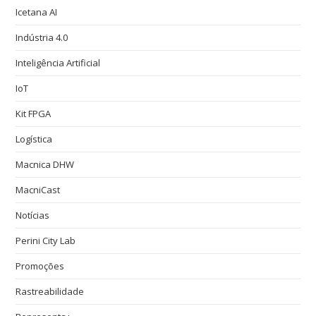
Icetana AI
Indústria 4.0
Inteligência Artificial
IoT
Kit FPGA
Logística
Macnica DHW
MacniCast
Notícias
Perini City Lab
Promoções
Rastreabilidade