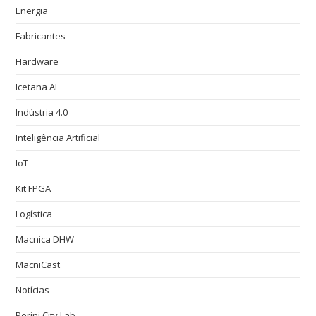
Energia
Fabricantes
Hardware
Icetana AI
Indústria 4.0
Inteligência Artificial
IoT
Kit FPGA
Logística
Macnica DHW
MacniCast
Notícias
Perini City Lab