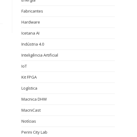
Energia
Fabricantes
Hardware
Icetana AI
Indústria 4.0
Inteligência Artificial
IoT
Kit FPGA
Logística
Macnica DHW
MacniCast
Notícias
Perini City Lab