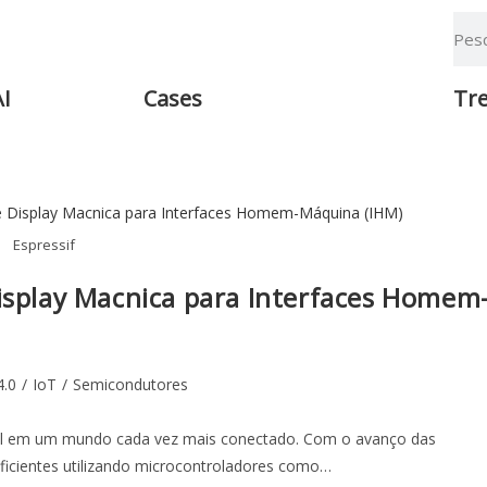
AI
Cases
Tr
Espressif
Display Macnica para Interfaces Homem
4.0
/
IoT
/
Semicondutores
ial em um mundo cada vez mais conectado. Com o avanço das
eficientes utilizando microcontroladores como…