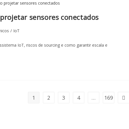
 projetar sensores conectados
nicos
/
IoT
ssistema IoT, riscos de sourcing e como garantir escala e
1
2
3
4
…
169