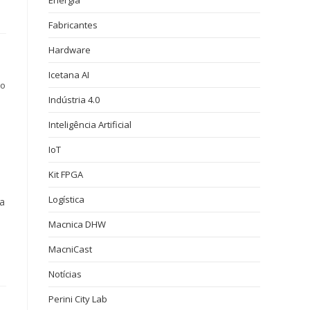
Energia
Fabricantes
Hardware
Icetana AI
ão
Indústria 4.0
Inteligência Artificial
IoT
Kit FPGA
Logística
 a
Macnica DHW
MacniCast
Notícias
Perini City Lab