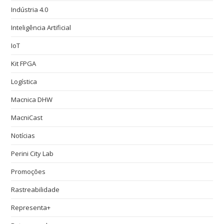
Indústria 4.0
Inteligência Artificial
IoT
Kit FPGA
Logística
Macnica DHW
MacniCast
Notícias
Perini City Lab
Promoções
Rastreabilidade
Representa+