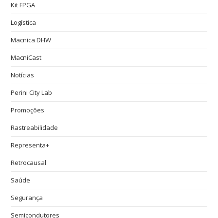
Kit FPGA
Logística
Macnica DHW
MacniCast
Notícias
Perini City Lab
Promoções
Rastreabilidade
Representa+
Retrocausal
Saúde
Segurança
Semicondutores