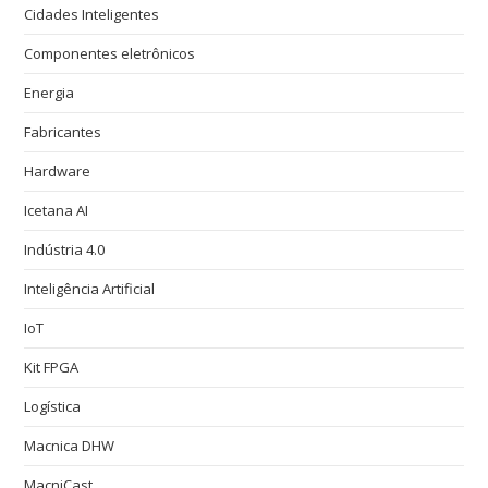
Cidades Inteligentes
Componentes eletrônicos
Energia
Fabricantes
Hardware
Icetana AI
Indústria 4.0
Inteligência Artificial
IoT
Kit FPGA
Logística
Macnica DHW
MacniCast