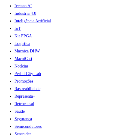
Icetana AI
Indústria 4.0
Inteligência Artificial
IoT
Kit FPGA
Logística
Macnica DHW
MacniCast
Notícias
Perini City Lab
Promoções
Rastreabilidade
Representa+
Retrocausal
Saúde
Segurança
Semicondutores
Senspider