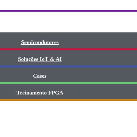
Semicondutores
Soluções IoT & AI
Cases
Treinamento FPGA​