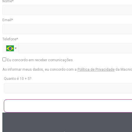
Nome*
Email*
Telefone*
Eu concordo em receber comunicações.
Ao informar meus dados, eu concordo com a
Política de Privacidade
da Macni
Quanto é 10 + 5?