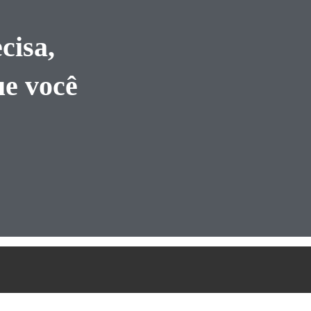
cisa,
ue você