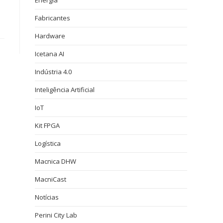
Energia
Fabricantes
Hardware
Icetana AI
Indústria 4.0
Inteligência Artificial
IoT
Kit FPGA
Logística
Macnica DHW
MacniCast
Notícias
Perini City Lab