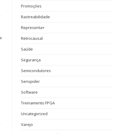
Promoções
Rastreabilidade
Representa+
 e
Retrocausal
Saúde
Segurança
Semicondutores
Senspider
Software
Treinamento FPGA
Uncategorized
Varejo