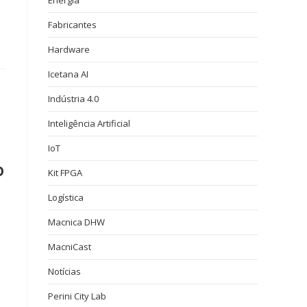
Energia
Fabricantes
Hardware
Icetana AI
Indústria 4.0
Inteligência Artificial
IoT
o
Kit FPGA
Logística
Macnica DHW
MacniCast
Notícias
Perini City Lab