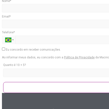
Nome*
Email*
Telefone*
Eu concordo em receber comunicações.
Ao informar meus dados, eu concordo com a
Política de Privacidade
da Macni
Quanto é 10 + 5?