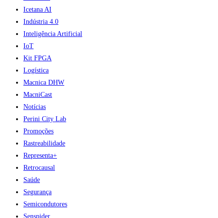
Icetana AI
Indústria 4.0
Inteligência Artificial
IoT
Kit FPGA
Logística
Macnica DHW
MacniCast
Notícias
Perini City Lab
Promoções
Rastreabilidade
Representa+
Retrocausal
Saúde
Segurança
Semicondutores
Senspider