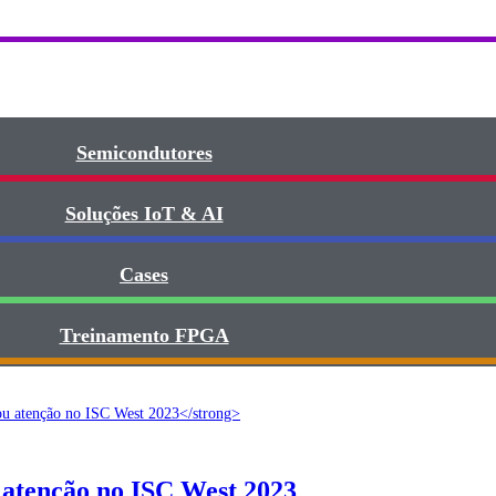
Semicondutores
Soluções IoT & AI
Cases
Treinamento FPGA​
u atenção no ISC West 2023