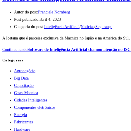
Autor do post:
Franciele Nornberg
Post publicado:
abril 4, 2023
Categoria do post:
Inteligência Artificial
/
Notícias
/
Segurança
A Icetana que é parceira exclusiva da Macnica no Japão e na América do Sul
Continue lendo
Software de Inteligência Artificial chamou atenção no IS
Categorias
Agronegócio
Big Data
Capacitação
Cases Macnica
Cidades Inteligentes
Componentes eletrônicos
Energia
Fabricantes
Hardware