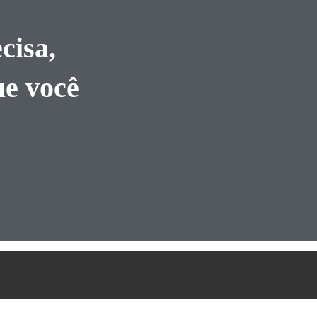
cisa,
ue você