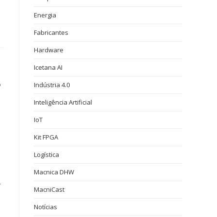
Energia
Fabricantes
Hardware
Icetana AI
o
Indústria 4.0
Inteligência Artificial
IoT
Kit FPGA
Logística
Macnica DHW
.
MacniCast
Notícias