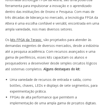
b
s
e
er
l
e
ferramenta para impulsionar a inovação e o aprendizado
o
A
dI
dentro das instituições de Ensino e Pesquisa. Com mais de
o
p
n
três décadas de liderança no mercado, a tecnologia FPGA da
Altera é uma escolha confiável e versátil, encontrada em uma
k
p
ampla variedade, nos mais diversos setores.
Os
kits FPGA da Terasic
são projetados para atender às
demandas exigentes de diversos mercados, desde a indústria
até a pesquisa acadêmica. Com recursos avançados e uma
gama de periféricos, esses kits capacitam os alunos e
pesquisadores a desenvolver desde simples circuitos lógicos
até sistemas completos.
Alguns destaques do kit:
Uma variedade de recursos de entrada e saída, como
botões, chaves, LEDs e displays de sete segmentos, para
experimentação prática.
FPGAs de alta performance que permitem a
implementação de uma ampla gama de projetos digitais.