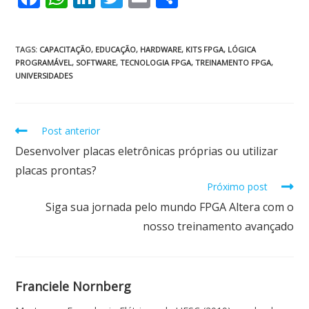
ac
h
n
w
m
h
e
at
k
itt
ai
ar
TAGS
:
CAPACITAÇÃO
,
EDUCAÇÃO
,
HARDWARE
,
KITS FPGA
,
LÓGICA
b
s
e
er
l
e
PROGRAMÁVEL
,
SOFTWARE
,
TECNOLOGIA FPGA
,
TREINAMENTO FPGA
,
UNIVERSIDADES
o
A
dI
o
p
n
k
p
Post anterior
Desenvolver placas eletrônicas próprias ou utilizar
placas prontas?
Próximo post
Siga sua jornada pelo mundo FPGA Altera com o
nosso treinamento avançado
Franciele Nornberg