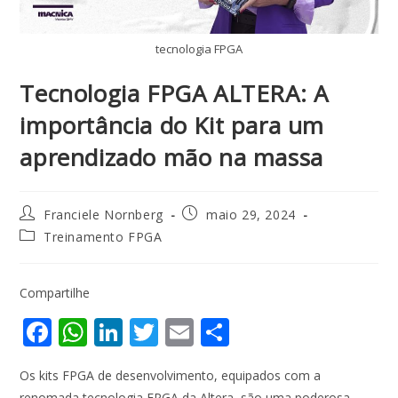
tecnologia FPGA
Tecnologia FPGA ALTERA: A
importância do Kit para um
aprendizado mão na massa
Franciele Nornberg
maio 29, 2024
Treinamento FPGA
Compartilhe
F
W
Li
T
E
S
ac
h
n
w
m
h
Os kits FPGA de desenvolvimento, equipados com a
e
at
k
itt
ai
ar
renomada tecnologia FPGA da Altera, são uma poderosa