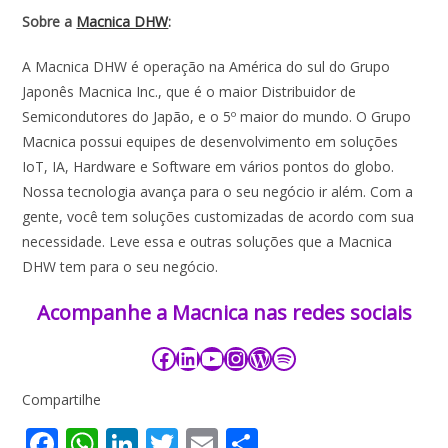
Sobre a
Macnica DHW
:
A Macnica DHW é operação na América do sul do Grupo
Japonês Macnica Inc., que é o maior Distribuidor de
Semicondutores do Japão, e o 5º maior do mundo. O Grupo
Macnica possui equipes de desenvolvimento em soluções
IoT, IA, Hardware e Software em vários pontos do globo.
Nossa tecnologia avança para o seu negócio ir além. Com a
gente, você tem soluções customizadas de acordo com sua
necessidade. Leve essa e outras soluções que a Macnica
DHW tem para o seu negócio.
Acompanhe a Macnica nas redes sociais​​​
Compartilhe
F
W
Li
T
E
S