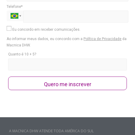
Telefone*
Eu concordo em receber comunicações.
Ao informar meus dados, eu concordo com a
Política de Privacidade
da
Macnica DHW.
Quanto é 10 + 5?
Quero me inscrever
A MACNICA DHW ATENDE TODA AMÉRICA DO SUL