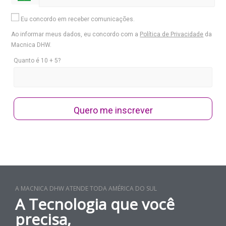
Eu concordo em receber comunicações.
Ao informar meus dados, eu concordo com a
Política de Privacidade
da
Macnica DHW.
Quanto é 10 + 5?
Quero me inscrever
A MACNICA DHW ATENDE TODA AMÉRICA DO SUL
A Tecnologia que você
precisa,