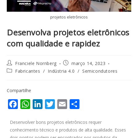
projetos eletrônicos
Desenvolva projetos eletrônicos
com qualidade e rapidez
Franciele Nornberg
março 14, 2023
Fabricantes
/
Indústria 4.0
/
Semicondutores
Compartilhe
F
W
Li
T
E
S
ac
h
n
w
m
h
e
at
k
itt
ai
ar
Desenvolver bons projetos eletrônicos requer
conhecimento técnico e produtos de alta qualidade. Esses
b
s
e
er
l
e
dois pontos podem ser encontrados nos produtos da