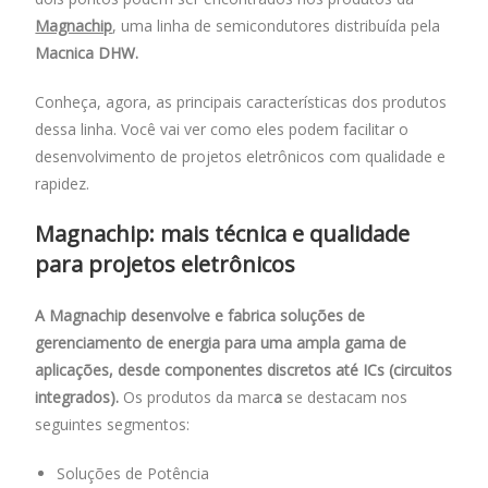
o
A
dI
Magnachip
, uma linha de semicondutores distribuída pela
o
p
n
Macnica DHW.
k
p
Conheça, agora, as principais características dos produtos
dessa linha. Você vai ver como eles podem facilitar o
desenvolvimento de projetos eletrônicos com qualidade e
rapidez.
Magnachip: mais técnica e qualidade
para projetos eletrônicos
A Magnachip desenvolve e fabrica soluções de
gerenciamento de energia para uma ampla gama de
aplicações, desde componentes discretos até ICs (circuitos
integrados).
Os produtos da marc
a
se destacam nos
seguintes segmentos:
Soluções de Potência