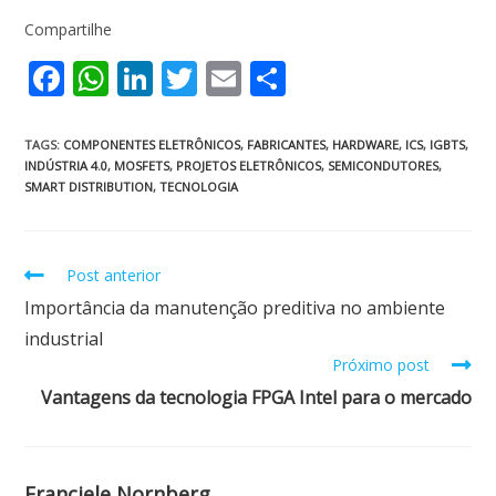
Compartilhe
F
W
Li
T
E
S
ac
h
n
w
m
h
e
at
k
itt
ai
ar
TAGS
:
COMPONENTES ELETRÔNICOS
,
FABRICANTES
,
HARDWARE
,
ICS
,
IGBTS
,
INDÚSTRIA 4.0
,
MOSFETS
,
PROJETOS ELETRÔNICOS
,
SEMICONDUTORES
,
b
s
e
er
l
e
SMART DISTRIBUTION
,
TECNOLOGIA
o
A
dI
o
p
n
Post anterior
k
p
Importância da manutenção preditiva no ambiente
industrial
Próximo post
Vantagens da tecnologia FPGA Intel para o mercado
Franciele Nornberg