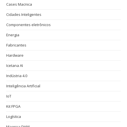
Cases Macnica
Cidades Inteligentes
Componentes eletrônicos
Energia
Fabricantes
Hardware
Icetana AI
Indústria 4.0
Inteligência Artificial
IoT
Kit FPGA
Logística
Macnica DHW