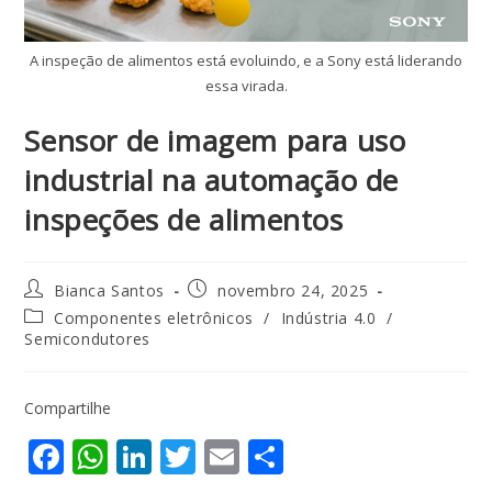
A inspeção de alimentos está evoluindo, e a Sony está liderando
essa virada.
Sensor de imagem para uso
industrial na automação de
inspeções de alimentos
Bianca Santos
novembro 24, 2025
Componentes eletrônicos
/
Indústria 4.0
/
Semicondutores
Compartilhe
F
W
Li
T
E
S
ac
h
n
w
m
h