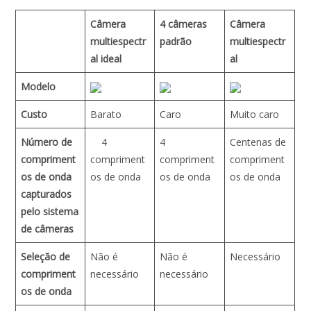
Câmera
4 câmeras
Câmera
multiespectr
padrão
multiespectr
al ideal
al
Modelo
Custo
Barato
Caro
Muito caro
Número de
4
4
Centenas de
compriment
compriment
compriment
compriment
os de onda
os de onda
os de onda
os de onda
capturados
pelo sistema
de câmeras
Seleção de
Não é
Não é
Necessário
compriment
necessário
necessário
os de onda