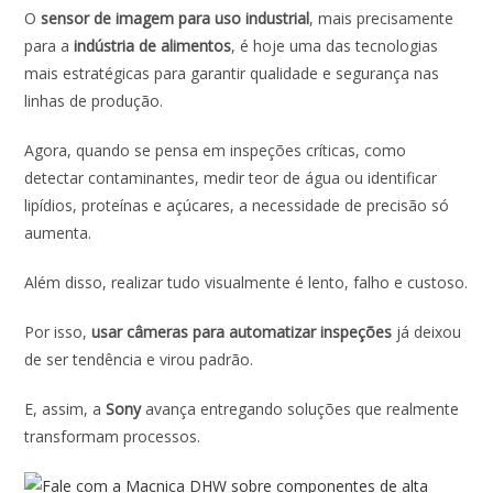
O
sensor de imagem para uso industrial
, mais precisamente
e
at
k
itt
ai
ar
para a
indústria de alimentos
, é hoje uma das tecnologias
b
s
e
er
l
e
mais estratégicas para garantir qualidade e segurança nas
o
A
dI
linhas de produção.
o
p
n
Agora, quando se pensa em inspeções críticas, como
k
p
detectar contaminantes, medir teor de água ou identificar
lipídios, proteínas e açúcares, a necessidade de precisão só
aumenta.
Além disso, realizar tudo visualmente é lento, falho e custoso.
Por isso,
usar câmeras para automatizar inspeções
já deixou
de ser tendência e virou padrão.
E, assim, a
Sony
avança entregando soluções que realmente
transformam processos.