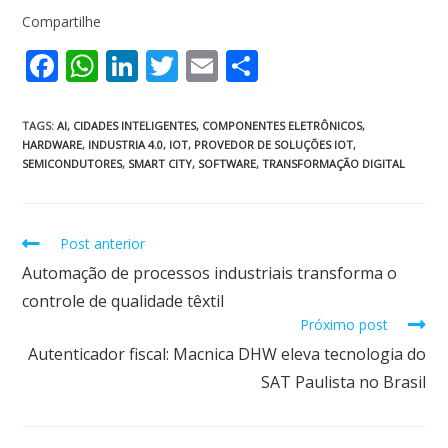
Compartilhe
F
W
Li
T
E
S
ac
h
n
w
m
h
e
at
k
itt
ai
ar
TAGS
:
AI
,
CIDADES INTELIGENTES
,
COMPONENTES ELETRÔNICOS
,
HARDWARE
,
INDUSTRIA 4.0
,
IOT
,
PROVEDOR DE SOLUÇÕES IOT
,
b
s
e
er
l
e
SEMICONDUTORES
,
SMART CITY
,
SOFTWARE
,
TRANSFORMAÇÃO DIGITAL
o
A
dI
o
p
n
Post anterior
k
p
Automação de processos industriais transforma o
controle de qualidade têxtil
Próximo post
Autenticador fiscal: Macnica DHW eleva tecnologia do
SAT Paulista no Brasil