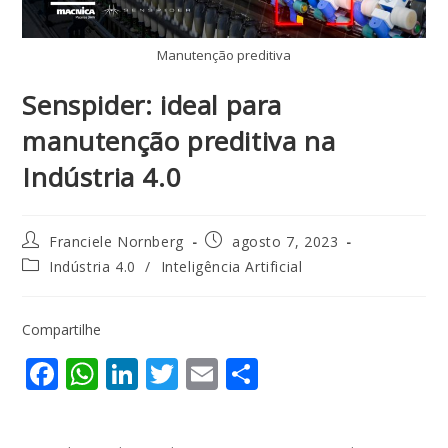
Manutenção preditiva
Senspider: ideal para
manutenção preditiva na
Indústria 4.0
Franciele Nornberg
agosto 7, 2023
Indústria 4.0
/
Inteligência Artificial
Compartilhe
F
W
Li
T
E
S
ac
h
n
w
m
h
e
at
k
itt
ai
ar