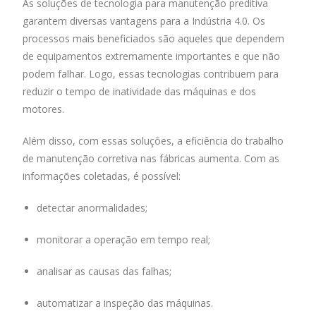
As soluções de tecnologia para manutenção preditiva
b
s
e
er
l
e
garantem diversas vantagens para a Indústria 4.0. Os
o
A
dI
processos mais beneficiados são aqueles que dependem
o
p
n
de equipamentos extremamente importantes e que não
podem falhar. Logo, essas tecnologias contribuem para
k
p
reduzir o tempo de inatividade das máquinas e dos
motores.
Além disso, com essas soluções, a eficiência do trabalho
de manutenção corretiva nas fábricas aumenta. Com as
informações coletadas, é possível:
detectar anormalidades;
monitorar a operação em tempo real;
analisar as causas das falhas;
automatizar a inspeção das máquinas.