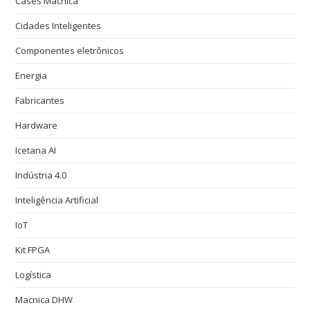
Cases Macnica
Cidades Inteligentes
Componentes eletrônicos
Energia
Fabricantes
Hardware
Icetana AI
Indústria 4.0
Inteligência Artificial
IoT
Kit FPGA
Logística
Macnica DHW