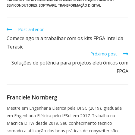
b
s
e
er
l
e
SEMICONDUTORES
,
SOFTWARE
,
TRANSFORMAÇÃO DIGITAL
o
A
dI
o
p
n
Post anterior
k
p
Comece agora a trabalhar com os kits FPGA Intel da
Terasic
Próximo post
Soluções de potência para projetos eletrônicos com
FPGA
Franciele Nornberg
Mestre em Engenharia Elétrica pela UFSC (2019), graduada
em Engenharia Elétrica pelo IFSul em 2017. Trabalha na
Macnica DHW desde 2019. Seu conhecimento técnico
somado a utilização das boas práticas de copywriter são