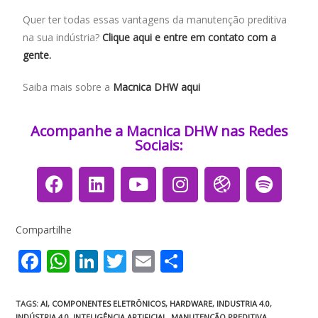
Quer ter todas essas vantagens da manutenção preditiva
na sua indústria?
Clique aqui e entre em contato com a
gente.
Saiba mais sobre a
Macnica DHW aqui
Acompanhe a Macnica DHW nas Redes
Sociais:​​​
Compartilhe
F
W
Li
T
E
S
ac
h
n
w
m
h
e
at
k
itt
ai
ar
TAGS
:
AI
,
COMPONENTES ELETRÔNICOS
,
HARDWARE
,
INDUSTRIA 4.0
,
INDÚSTRIA 4.0
,
INTELIGÊNCIA ARTIFICIAL
,
MANUTENÇÃO PREDITIVA
,