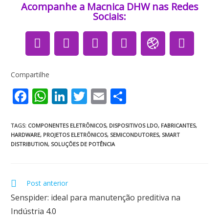
Acompanhe a Macnica DHW nas Redes
Sociais:​​​
Compartilhe
F
W
Li
T
E
S
ac
h
n
w
m
h
e
at
k
itt
ai
ar
TAGS
:
COMPONENTES ELETRÔNICOS
,
DISPOSITIVOS LDO
,
FABRICANTES
,
HARDWARE
,
PROJETOS ELETRÔNICOS
,
SEMICONDUTORES
,
SMART
b
s
e
er
l
e
DISTRIBUTION
,
SOLUÇÕES DE POTÊNCIA
o
A
dI
o
p
n
Post anterior
k
p
Senspider: ideal para manutenção preditiva na
Indústria 4.0