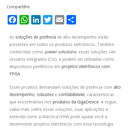
Compartilhe
F
W
Li
T
E
S
ac
h
n
w
m
h
e
at
k
itt
ai
ar
As
soluções de potência
de alto desempenho estão
presentes em todos os produtos eletrônicos. Também
b
s
e
er
l
e
conhecidas como
power solutions
, essas soluções são
o
A
dI
circuitos integrados (CIs), e podem ser utilizadas como
o
p
n
dispositivos periféricos em
projetos eletrônicos com
k
p
FPGA
.
Esses projetos demandam soluções de potência com
alto
desempenho
,
robustez
e
confiabilidade
, características
que encontramos nos
produtos da GigaDevice
. A seguir,
saiba mais sobre essas soluções, suas aplicações e
entenda como a Macnica DHW pode ajudar você a
desenvolver projetos eletrônicos com essa tecnologia.