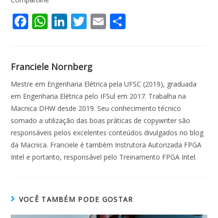
F
W
Li
T
E
S
ac
h
n
w
m
h
e
at
k
itt
ai
ar
b
s
e
er
l
e
Franciele Nornberg
o
A
dI
Mestre em Engenharia Elétrica pela UFSC (2019), graduada
o
p
n
em Engenharia Elétrica pelo IFSul em 2017. Trabalha na
Macnica DHW desde 2019. Seu conhecimento técnico
k
p
somado a utilização das boas práticas de copywriter são
responsáveis pelos excelentes conteúdos divulgados no blog
da Macnica. Franciele é também Instrutora Autorizada FPGA
Intel e portanto, responsável pelo Treinamento FPGA Intel.
VOCÊ TAMBÉM PODE GOSTAR