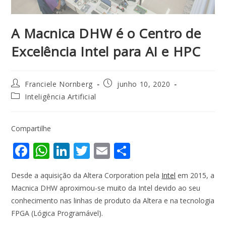
A Macnica DHW é o Centro de
Excelência Intel para AI e HPC
Franciele Nornberg
junho 10, 2020
Inteligência Artificial
Compartilhe
F
W
Li
T
E
S
ac
h
n
w
m
h
Desde a aquisição da Altera Corporation pela
Intel
em 2015, a
e
at
k
itt
ai
ar
Macnica DHW aproximou-se muito da Intel devido ao seu
b
s
e
er
l
e
conhecimento nas linhas de produto da Altera e na tecnologia
o
A
dI
FPGA (Lógica Programável).