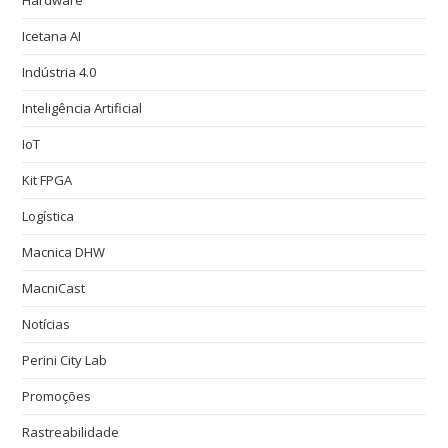
Icetana AI
Indústria 4.0
Inteligência Artificial
IoT
Kit FPGA
Logística
Macnica DHW
MacniCast
Notícias
Perini City Lab
Promoções
Rastreabilidade