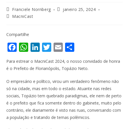
Franciele Nornberg
janeiro 25, 2024
MacniCast
Compartilhe
F
W
Li
T
E
S
ac
h
n
w
m
h
Para estrear o MacniCast 2024, o nosso convidado de honra
e
at
k
itt
ai
ar
é o Prefeito de Florianópolis, Topázio Neto.
b
s
e
er
l
e
o
A
dI
O empresário e político, virou um verdadeiro fenômeno não
só na cidade, mas em todo o estado. Atuante nas redes
o
p
n
sociais, Topázio tem quebrado paradigmas, ele nem de perto
k
p
é o prefeito que fica somente dentro do gabinete, muito pelo
contrário, ele diariamente é visto nas ruas, conversando com
a população e tratando de temas polêmicos.