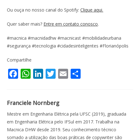
Ou ouça no nosso canal do Spotify:
Clique aqui.
Quer saber mais?
Entre em contato conosco
.
#macnica #macnidadhw #macnicast #mobilidadeurbana
#segurança #tecnologia #cidadesinteligentes #Florianópolis
Compartilhe
F
W
Li
T
E
S
ac
h
n
w
m
h
e
at
k
itt
ai
ar
b
s
e
er
l
e
Franciele Nornberg
o
A
dI
Mestre em Engenharia Elétrica pela UFSC (2019), graduada
o
p
n
em Engenharia Elétrica pelo IFSul em 2017. Trabalha na
Macnica DHW desde 2019. Seu conhecimento técnico
k
p
somado a utilização das boas práticas de copywriter são