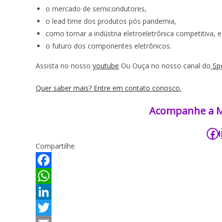
o mercado de semicondutores,
o lead time dos produtos pós pandemia,
como tornar a indústria eletroeletrônica competitiva, e
o futuro dos componentes eletrônicos.
Assista no nosso
youtube
Ou Ouça no nosso canal do
Spo
Quer saber mais? Entre em contato conosco.
Acompanhe a Mac
Compartilhe
F
a
W
c
h
L