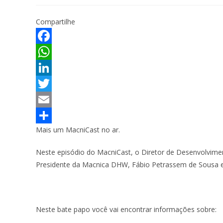
Compartilhe
F
a
W
c
h
L
e
a
i
T
b
t
n
w
E
Mais um MacniCast no ar.
o
s
k
i
m
S
o
A
e
t
a
h
Neste episódio do MacniCast, o Diretor de Desenvolvim
k
p
d
t
i
a
Presidente da Macnica DHW, Fábio Petrassem de Sousa 
p
I
e
l
r
n
r
e
Neste bate papo você vai encontrar informações sobre: