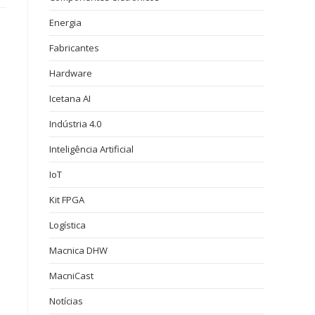
Energia
Fabricantes
Hardware
Icetana AI
Indústria 4.0
Inteligência Artificial
IoT
Kit FPGA
Logística
Macnica DHW
MacniCast
Notícias