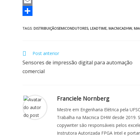
e
a
i
T
b
t
n
w
E
o
s
k
i
m
S
TAGS
:
DISTRIBUIÇÃOSEMICONDUTORES
,
LEADTIME
,
MACNICADHW
,
MA
o
A
e
t
a
h
k
p
d
t
i
a
p
I
e
l
r
Post anterior
n
r
e
Sensores de impressão digital para automação
comercial
Franciele Nornberg
Mestre em Engenharia Elétrica pela UFSC
Trabalha na Macnica DHW desde 2019. Se
copywriter são responsáveis pelos exce
Instrutora Autorizada FPGA Intel e porta