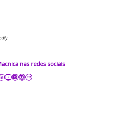
tify.
nica nas redes sociais​​​