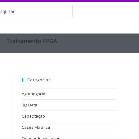
Treinamento FPGA​
Categorias
Agronegócio
Big Data
Capacitação
Cases Macnica
Cidades Inteligentes