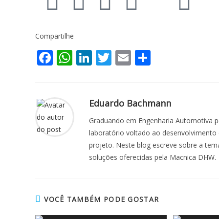
Compartilhe
F
W
Li
T
E
S
ac
h
n
w
m
h
e
at
k
itt
ai
ar
b
s
e
er
l
e
Eduardo Bachmann
o
A
dI
Graduando em Engenharia Automotiva pela
o
p
n
laboratório voltado ao desenvolvimento e
projeto. Neste blog escreve sobre a temát
k
p
soluções oferecidas pela Macnica DHW.
VOCÊ TAMBÉM PODE GOSTAR