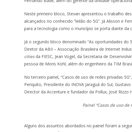
Fernando Bade, além do gerente da unidade operacional
Neste primeiro bloco, Stevan apresentou o trabalho des
alcançados no conhecido “leilão do 5G”. Já Alisson e F
para a tecnologia como o município se porta diante da
Já o segundo bloco denominado “As oportunidades do 5G
Diretor da ABII – Associação Brasileira de Internet Indu
cities
da FIESC, Jean Vogel, da Secretaria de Desenvolv
pessoa de Moris Kohl, além do engenheiro da TIM Brasi
No terceiro painel, “Casos de uso de redes privadas 5G”
Periquito, Presidente do INOVA Jaraguá do Sul, Gusta
Director da Accenture e fundador da Pollux, José Rizz
Painel “Casos de uso de 
Alguns dos assuntos abordados no painel foram a segur