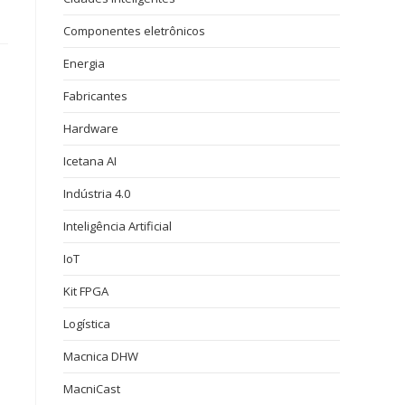
Componentes eletrônicos
Energia
Fabricantes
Hardware
Icetana AI
Indústria 4.0
Inteligência Artificial
IoT
Kit FPGA
Logística
Macnica DHW
MacniCast