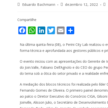
Eduardo Bachmann
dezembro 12, 2022
Compartilhe
F
W
Li
T
E
S
ac
h
n
w
m
h
e
at
k
itt
ai
ar
Na última quinta-feira (08), o Perini City Lab realizou o
forma técnica e aprofundada aos gestores públicos e pr
b
s
e
er
l
e
o
A
dI
O evento iniciou com as apresentações do Gerente de I
o
p
n
do Join.Valle, Fabiano Dell’Agnolo e do CEO do grupo P
do tema sob a ótica do setor privado e a realidade enfr
k
p
A mediação dos blocos técnicos foi realizada pelo líde
Fernando Gomes de Oliveira. O primeiro painel denomin
ao palco o Diretor Executivo do Consórcio CIGA, Gilsoni
Joinville, Alisson Julio, o Secretário de Desenvolvimen