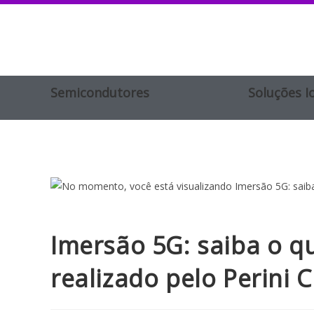
Semicondutores
Soluções I
Imersão 5G: saiba o q
realizado pelo Perini C