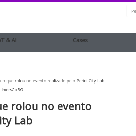
oT & AI
Cases
Imersão 5G
ue rolou no evento
ity Lab