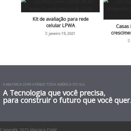
Kit de avaliação para rede
celular LPWA
Casas 
crescime
janeiro 19, 2021
A MACNICA DHW ATENDE TODA AMÉRICA DO SUL
A Tecnologia que você precisa,
para construir o futuro que você quer
Copyright 2025 Macnica DHW