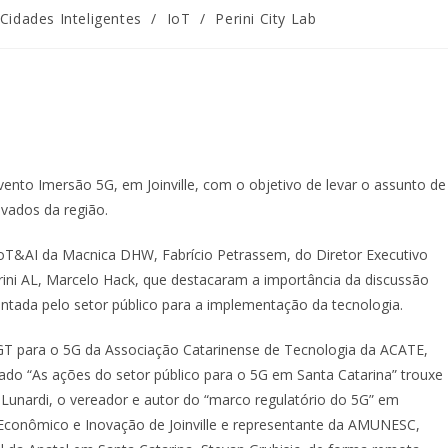
Cidades Inteligentes
/
IoT
/
Perini City Lab
 evento Imersão 5G, em Joinville, com o objetivo de levar o assunto de
ivados da região.
oT&AI da Macnica DHW, Fabrício Petrassem, do Diretor Executivo
erini AL, Marcelo Hack, que destacaram a importância da discussão
entada pelo setor público para a implementação da tecnologia.
r GT para o 5G da Associação Catarinense de Tecnologia da ACATE,
ado “As ações do setor público para o 5G em Santa Catarina” trouxe
 Lunardi, o vereador e autor do “marco regulatório do 5G” em
to Econômico e Inovação de Joinville e representante da AMUNESC,