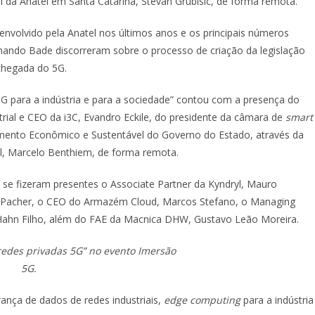
 da Anatel em Santa Catarina, Stevan Grubisic, de forma remota.
envolvido pela Anatel nos últimos anos e os principais números
ernando Bade discorreram sobre o processo de criação da legislação
 chegada do 5G.
 para a indústria e para a sociedade” contou com a presença do
strial e CEO da i3C, Evandro Eckile, do presidente da câmara de
smart
imento Econômico e Sustentável do Governo do Estado, através da
l, Marcelo Benthiem, de forma remota.
, se fizeram presentes o Associate Partner da Kyndryl, Mauro
vo Pacher, o CEO do Armazém Cloud, Marcos Stefano, o Managing
o Hahn Filho, além do FAE da Macnica DHW, Gustavo Leão Moreira.
redes privadas 5G” no evento Imersão
5G.
ança de dados de redes industriais,
edge computing
para a indústria