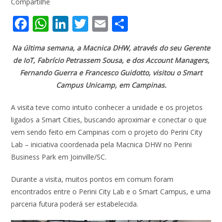
Compartilhe
F
W
Li
T
E
S
ac
h
n
w
m
h
Na última semana, a Macnica DHW, através do seu Gerente
e
at
k
itt
ai
ar
de IoT, Fabrício Petrassem Sousa, e dos Account Managers,
b
s
e
er
l
e
Fernando Guerra e Francesco Guidotto, visitou o Smart
o
A
dI
Campus Unicamp, em Campinas.
o
p
n
A visita teve como intuito conhecer a unidade e os projetos
k
p
ligados a Smart Cities, buscando aproximar e conectar o que
vem sendo feito em Campinas com o projeto do Perini City
Lab – iniciativa coordenada pela Macnica DHW no Perini
Business Park em Joinville/SC.
Durante a visita, muitos pontos em comum foram
encontrados entre o Perini City Lab e o Smart Campus, e uma
parceria futura poderá ser estabelecida.