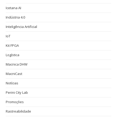
Icetana AI
Indústria 4.0
Inteligência Artificial
IoT
Kit FPGA
Logística
Macnica DHW
MacniCast
Notícias
Perini City Lab
Promoções
Rastreabilidade