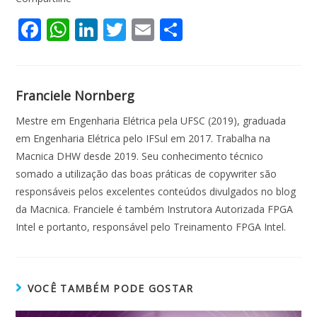
F
W
Li
T
E
S
ac
h
n
w
m
h
e
at
k
itt
ai
ar
b
s
e
er
l
e
Franciele Nornberg
o
A
dI
Mestre em Engenharia Elétrica pela UFSC (2019), graduada
o
p
n
em Engenharia Elétrica pelo IFSul em 2017. Trabalha na
Macnica DHW desde 2019. Seu conhecimento técnico
k
p
somado a utilização das boas práticas de copywriter são
responsáveis pelos excelentes conteúdos divulgados no blog
da Macnica. Franciele é também Instrutora Autorizada FPGA
Intel e portanto, responsável pelo Treinamento FPGA Intel.
VOCÊ TAMBÉM PODE GOSTAR