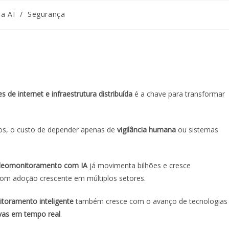
na AI
/
Segurança
s de internet e infraestrutura distribuída
é a chave para transformar
gos, o custo de depender apenas de
vigilância humana
ou sistemas
videomonitoramento com IA
já movimenta bilhões e cresce
 com adoção crescente em múltiplos setores.
toramento inteligente
também cresce com o avanço de tecnologias
ivas em tempo real
.