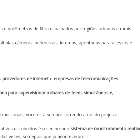
s e quilômetros de fibra espalhados por regiões urbanas e rurais.
tiplas câmeras: perimetrais, internas, apontadas para acessos e
os
provedores de internet
e
empresas de telecomunicações
.
na para supervisionar milhares de feeds simultâneos é,
radicionais, você está sempre correndo atrás do prejuízo.
tivos distribuídos é o seu próprio
sistema de monitoramento reativ
a das vezes, só depois que já aconteceram…