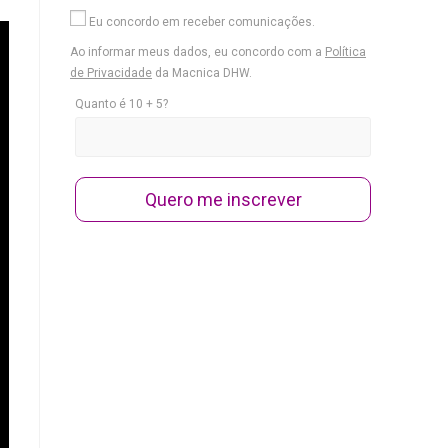
Eu concordo em receber comunicações.
Ao informar meus dados, eu concordo com a
Política
de Privacidade
da Macnica DHW.
Quanto é 10 + 5?
Quero me inscrever