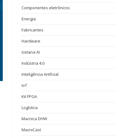
Componentes eletrônicos
Energia
Fabricantes
Hardware
Icetana AI
Indústria 4.0
Inteligência Artificial
IoT
Kit FPGA
Logística
Macnica DHW
MacniCast