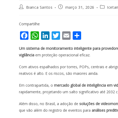
Bianca Santos
março 31, 2026
Iceta
Compartilhe
F
W
Li
T
E
S
ac
h
n
w
m
h
Um sistema de monitoramento inteligente
para
provedore
e
at
k
itt
ai
ar
vigilância
em proteção operacional eficaz.
b
s
e
er
l
e
o
A
dI
Com ativos espalhados por torres, POPs, centrais e abri
reativos é alto. E os riscos, são maiores ainda.
o
p
n
k
p
Em contrapartida, o
mercado global de inteligência em 
rapidamente, projetando um salto significativo até 2032
Além disso, no Brasil, a adoção de
soluções de videomoni
que vão além do registro de eventos para
análises predit