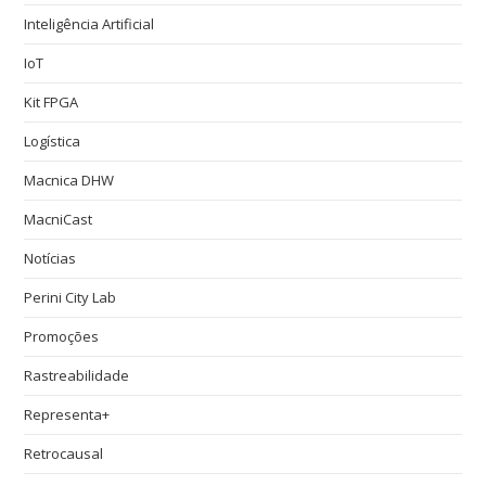
Inteligência Artificial
IoT
Kit FPGA
Logística
Macnica DHW
MacniCast
Notícias
Perini City Lab
Promoções
Rastreabilidade
Representa+
Retrocausal