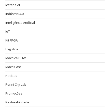
Icetana AI
Indústria 4.0
Inteligência Artificial
IoT
Kit FPGA
Logística
Macnica DHW
MacniCast
Notícias
Perini City Lab
Promoções
Rastreabilidade