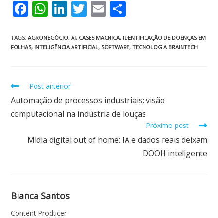
F
W
Li
T
E
S
ac
h
n
w
m
h
e
at
k
itt
ai
ar
TAGS
:
AGRONEGÓCIO
,
AI
,
CASES MACNICA
,
IDENTIFICAÇÃO DE DOENÇAS EM
FOLHAS
,
INTELIGÊNCIA ARTIFICIAL
,
SOFTWARE
,
TECNOLOGIA BRAINTECH
b
s
e
er
l
e
o
A
dI
o
p
n
Post anterior
k
p
Automação de processos industriais: visão
computacional na indústria de louças
Próximo post
Mídia digital out of home: IA e dados reais deixam
DOOH inteligente
Bianca Santos
Content Producer