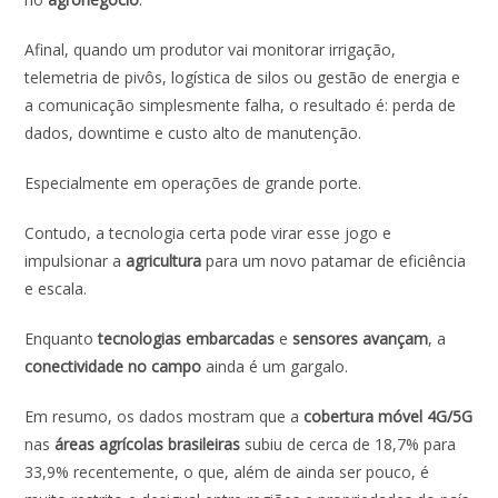
b
s
e
er
l
e
o
A
dI
Afinal, quando um produtor vai monitorar irrigação,
telemetria de pivôs, logística de silos ou gestão de energia e
o
p
n
a comunicação simplesmente falha, o resultado é: perda de
k
p
dados, downtime e custo alto de manutenção.
Especialmente em operações de grande porte.
Contudo, a tecnologia certa pode virar esse jogo e
impulsionar a
agricultura
para um novo patamar de eficiência
e escala.
Enquanto
tecnologias embarcadas
e
sensores avançam
, a
conectividade no campo
ainda é um gargalo.
Em resumo, os dados mostram que a
cobertura móvel 4G/5G
nas
áreas agrícolas brasileiras
subiu de cerca de 18,7% para
33,9% recentemente, o que, além de ainda ser pouco, é