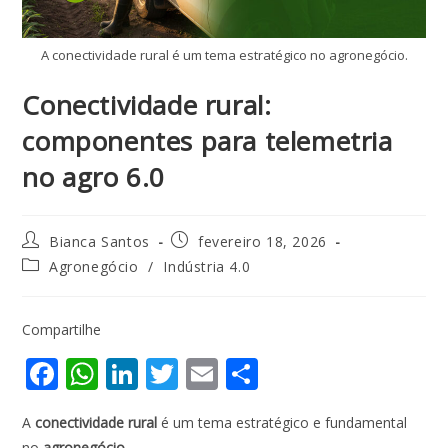
A conectividade rural é um tema estratégico no agronegócio.
Conectividade rural:
componentes para telemetria
no agro 6.0
Bianca Santos
fevereiro 18, 2026
Agronegócio
/
Indústria 4.0
Compartilhe
F
W
Li
T
E
S
ac
h
n
w
m
h
A
conectividade rural
é um tema estratégico e fundamental
e
at
k
itt
ai
ar
no
agronegócio
.