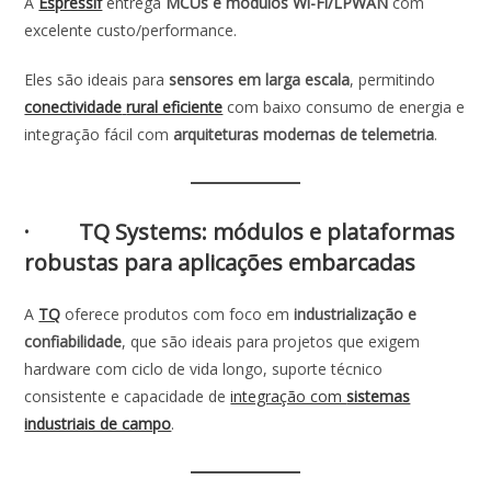
A
Espressif
entrega
MCUs e módulos Wi-Fi/LPWAN
com
excelente custo/performance.
Eles são ideais para
sensores em larga escala
, permitindo
conectividade
rural eficiente
com baixo consumo de energia e
integração fácil com
arquiteturas modernas de telemetria
.
· TQ Systems: módulos e plataformas
robustas para aplicações embarcadas
A
TQ
oferece produtos com foco em
industrialização e
confiabilidade
, que são ideais para projetos que exigem
hardware com ciclo de vida longo, suporte técnico
consistente e capacidade de
integração com
sistemas
industriais de campo
.