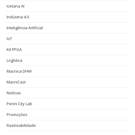
Icetana AI
Indústria 4.0
Inteligência Artificial
IoT
Kit FPGA
Logística
Macnica DHW
MacniCast
Notícias
Perini City Lab
Promoções
Rastreabilidade