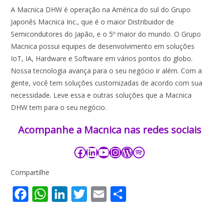
A Macnica DHW é operação na América do sul do Grupo
Japonês Macnica Inc., que é o maior Distribuidor de
Semicondutores do Japão, e o 5º maior do mundo. O Grupo
Macnica possui equipes de desenvolvimento em soluções
IoT, IA, Hardware e Software em vários pontos do globo.
Nossa tecnologia avança para o seu negócio ir além. Com a
gente, você tem soluções customizadas de acordo com sua
necessidade. Leve essa e outras soluções que a Macnica
DHW tem para o seu negócio.
Acompanhe a Macnica nas redes sociais​​​
Compartilhe
F
W
Li
T
E
S
ac
h
n
w
m
h