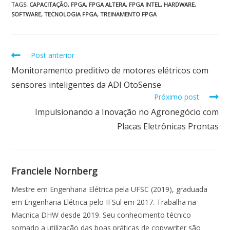
e
at
k
itt
ai
ar
TAGS
:
CAPACITAÇÃO
,
FPGA
,
FPGA ALTERA
,
FPGA INTEL
,
HARDWARE
,
SOFTWARE
,
TECNOLOGIA FPGA
,
TREINAMENTO FPGA
b
s
e
er
l
e
o
A
dI
o
p
n
Post anterior
k
p
Monitoramento preditivo de motores elétricos com
sensores inteligentes da ADI OtoSense
Próximo post
Impulsionando a Inovação no Agronegócio com
Placas Eletrônicas Prontas
Franciele Nornberg
Mestre em Engenharia Elétrica pela UFSC (2019), graduada
em Engenharia Elétrica pelo IFSul em 2017. Trabalha na
Macnica DHW desde 2019. Seu conhecimento técnico
somado a utilização das boas práticas de copywriter são