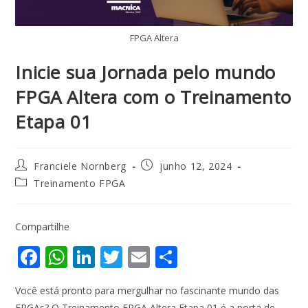
FPGA Altera
Inicie sua Jornada pelo mundo
FPGA Altera com o Treinamento
Etapa 01
Franciele Nornberg
junho 12, 2024
Treinamento FPGA
Compartilhe
F
W
Li
T
E
S
ac
h
n
w
m
h
Você está pronto para mergulhar no fascinante mundo das
e
at
k
itt
ai
ar
FPGAs? O Treinamento FPGA Altera Etapa 01 é a porta de