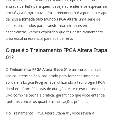
b
s
e
er
l
e
entrada perfeita para quem deseja aprender e se especializar
o
A
dI
em Lógica Programável. Este treinamento é a primeira etapa
o
p
n
da nossa
Jornada pelo Mundo FPGA Altera
, uma série de
cursos projetados para transformar iniciantes em
k
p
especialistas. Vamos explorar o que faz deste treinamento
uma escolha essencial para sua carreira.
O que é o Treinamento FPGA Altera Etapa
01?
O
Treinamento FPGA Altera Etapa 01
é um curso de nível
básico-intermediário, projetado para fornecer uma base
sólida em Lógica Programável utilizando a tecnologia FPGA
da Altera. Com 20 horas de duração, este curso online e ao
vivo combina teoria e prática, garantindo que você entenda
tanto os conceitos quanto as aplicações práticas.
No Treinamento FPGA Altera Etapa 01, você revisará