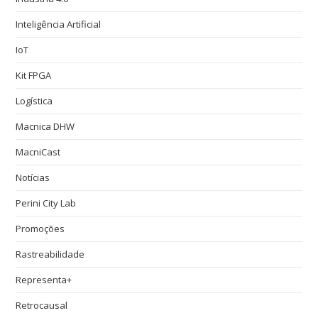
Inteligência Artificial
IoT
Kit FPGA
Logística
Macnica DHW
MacniCast
Notícias
Perini City Lab
Promoções
Rastreabilidade
Representa+
Retrocausal