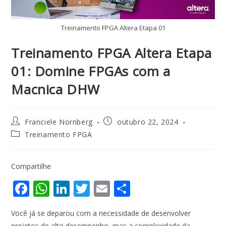
Treinamento FPGA Altera Etapa 01
Treinamento FPGA Altera Etapa
01: Domine FPGAs com a
Macnica DHW
Franciele Nornberg
outubro 22, 2024
Treinamento FPGA
Compartilhe
F
W
Li
T
E
S
ac
h
n
w
m
h
Você já se deparou com a necessidade de desenvolver
e
at
k
itt
ai
ar
projetos de alto desempenho, mas a complexidade da