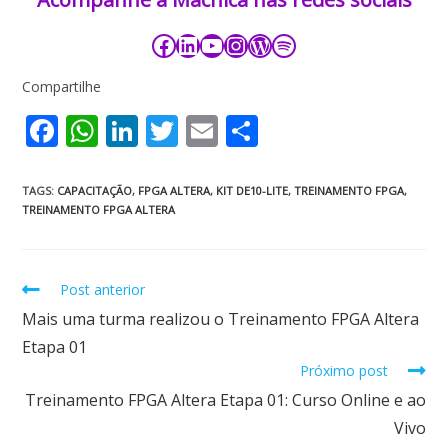
Compartilhe
F
W
Li
T
E
S
ac
h
n
w
m
h
e
at
k
itt
ai
ar
TAGS
:
CAPACITAÇÃO
,
FPGA ALTERA
,
KIT DE10-LITE
,
TREINAMENTO FPGA
,
TREINAMENTO FPGA ALTERA
b
s
e
er
l
e
o
A
dI
o
p
n
Post anterior
k
p
Mais uma turma realizou o Treinamento FPGA Altera
Etapa 01
Próximo post
Treinamento FPGA Altera Etapa 01: Curso Online e ao
Vivo