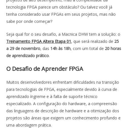
b
s
e
er
l
e
tecnologia FPGA parece um obstáculo? Ou talvez você já
o
A
dI
tenha considerado usar FPGAs em seus projetos, mas não
o
p
n
sabe por onde começar?
k
p
Seja qual for o seu desafio, a Macnica DHW tem a solução: o
Treinamento FPGA Altera Etapa 01
, que será realizado de
25
a 29 de novembro
, das
14h às 18h
, com um total de
20 horas
de aprendizado prático
.
O Desafio de Aprender FPGA
Muitos desenvolvedores enfrentam dificuldades na transição
para tecnologias de FPGA, especialmente devido à curva de
aprendizado íngreme e à falta de suporte técnico
especializado. A configuração do hardware, a compreensão
das linguagens de descrição de hardware e a otimização dos
projetos são áreas que exigem um conhecimento profundo e
uma abordagem prática.