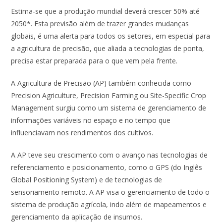
ac
h
n
w
m
h
Estima-se que a produção mundial deverá crescer 50% até
e
at
k
itt
ai
ar
2050*. Esta previsão além de trazer grandes mudanças
b
s
e
er
l
e
globais, é uma alerta para todos os setores, em especial para
o
A
dI
a agricultura de precisão, que aliada a tecnologias de ponta,
o
p
n
precisa estar preparada para o que vem pela frente.
k
p
A Agricultura de Precisão (AP) também conhecida como
Precision Agriculture, Precision Farming ou Site-Specific Crop
Management surgiu como um sistema de gerenciamento de
informações variáveis no espaço e no tempo que
influenciavam nos rendimentos dos cultivos.
A AP teve seu crescimento com o avanço nas tecnologias de
referenciamento e posicionamento, como o GPS (do Inglês
Global Positioning System) e de tecnologias de
sensoriamento remoto. A AP visa o gerenciamento de todo o
sistema de produção agrícola, indo além de mapeamentos e
gerenciamento da aplicação de insumos.