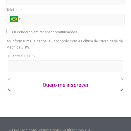
Telefone*
Eu concordo em receber comunicações.
Ao informar meus dados, eu concordo com a
Política de Privacidade
da
Macnica DHW.
Quanto é 10 + 5?
Quero me inscrever
A MACNICA DHW ATENDE TODA AMÉRICA DO SUL