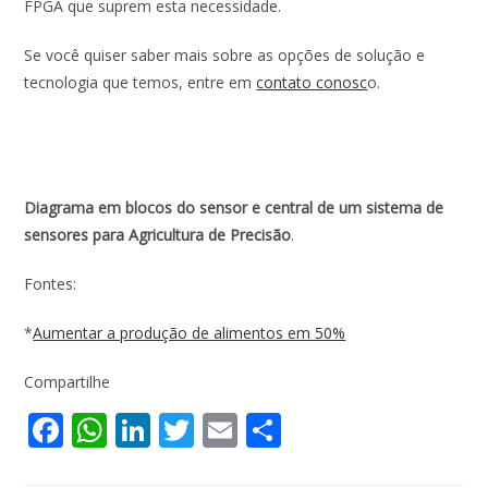
FPGA que suprem esta necessidade.
Se você quiser saber mais sobre as opções de solução e
tecnologia que temos, entre em
contato conosc
o.
Diagrama em blocos do sensor e central de um sistema de
sensores para Agricultura de Precisão
.
Fontes:
*
Aumentar a produção de alimentos em 50%
Compartilhe
F
W
Li
T
E
S
ac
h
n
w
m
h