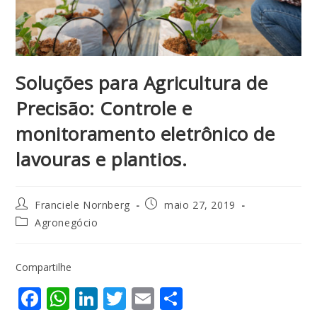
Soluções para Agricultura de
Precisão: Controle e
monitoramento eletrônico de
lavouras e plantios.
Franciele Nornberg
maio 27, 2019
Agronegócio
Compartilhe
F
W
Li
T
E
S