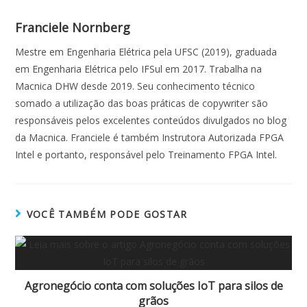
e
at
k
itt
ai
ar
b
s
e
er
l
e
Franciele Nornberg
o
A
dI
Mestre em Engenharia Elétrica pela UFSC (2019), graduada
o
p
n
em Engenharia Elétrica pelo IFSul em 2017. Trabalha na
Macnica DHW desde 2019. Seu conhecimento técnico
k
p
somado a utilização das boas práticas de copywriter são
responsáveis pelos excelentes conteúdos divulgados no blog
da Macnica. Franciele é também Instrutora Autorizada FPGA
Intel e portanto, responsável pelo Treinamento FPGA Intel.
VOCÊ TAMBÉM PODE GOSTAR
Agronegócio conta com soluções IoT para silos de
grãos