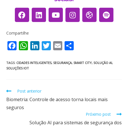
Compartilhe
F
W
Li
T
E
S
ac
h
n
w
m
h
e
at
k
itt
ai
ar
TAGS
:
CIDADES INTELIGENTES
,
SEGURANÇA
,
SMART CITY
,
SOLUÇÃO AI
,
SOLUÇÕES IOT
b
s
e
er
l
e
o
A
dI
o
p
n
Post anterior
k
p
Biometria: Controle de acesso torna locais mais
seguros
Próximo post
Solução AI para sistemas de segurança dos