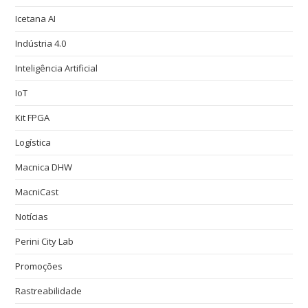
Icetana AI
Indústria 4.0
Inteligência Artificial
IoT
Kit FPGA
Logística
Macnica DHW
MacniCast
Notícias
Perini City Lab
Promoções
Rastreabilidade