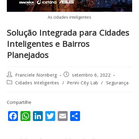
As cidades inteligentes
Solução Integrada para Cidades
Inteligentes e Bairros
Planejados
Franciele Nornberg
setembro 6, 2022
Cidades Inteligentes
/
Perini City Lab
/
Segurança
Compartilhe
F
W
Li
T
E
S
ac
h
n
w
m
h
e
at
k
itt
ai
ar