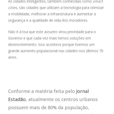
As cidades inteligentes, também conhecidas como
smart
b
s
e
er
l
e
cities
, são cidades que utilizam a tecnologia para otimizar
o
A
dI
a mobilidade, melhorar a infraestrutura e aumentar a
o
p
n
segurança e a qualidade de vida dos moradores.
k
p
Não é à toa que este assunto virou prioridade para o
Governo e que cada vez mais temos soluções em
desenvolvimento. Isso acontece porque tivemos um
grande aumento populacional nas cidades nos últimos 70
anos.
Conforme a matéria feita pelo
Jornal
Estadão
, atualmente os centros urbanos
possuem mais de 80% da população,