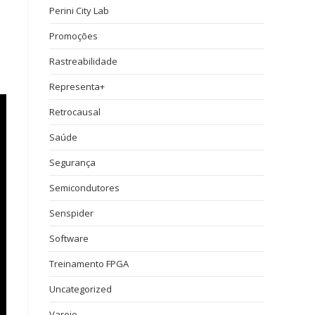
Perini City Lab
Promoções
Rastreabilidade
Representa+
Retrocausal
Saúde
Segurança
Semicondutores
Senspider
Software
Treinamento FPGA
Uncategorized
Varejo