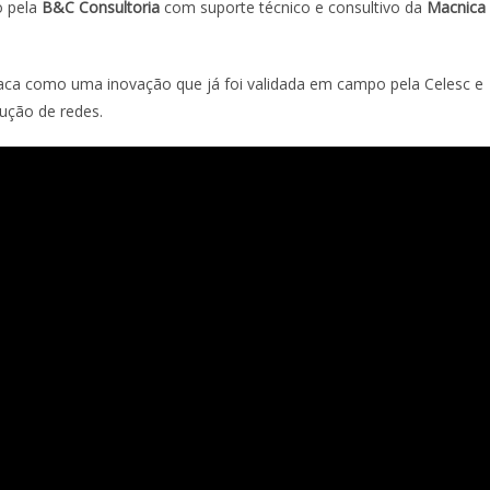
o pela
B&C Consultoria
com suporte técnico e consultivo da
Macnica
aca como uma inovação que já foi validada em campo pela Celesc e
ução de redes.