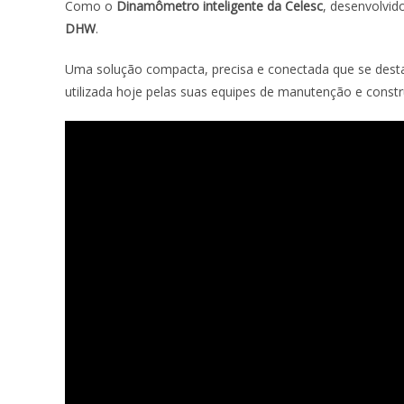
Como o
Dinamômetro inteligente da Celesc
, desenvolvid
DHW
.
Uma solução compacta, precisa e conectada que se dest
utilizada hoje pelas suas equipes de manutenção e constr