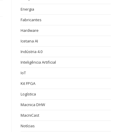
Energia
Fabricantes
Hardware
Icetana AI
Indústria 4.0
Inteligência Artificial
IoT
Kit FPGA
Logística
Macnica DHW
MacniCast
Notícias