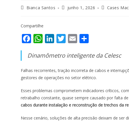
Bianca Santos
junho 1, 2026
Cases Mac
Compartilhe
F
W
Li
T
E
S
ac
h
n
w
m
h
e
at
k
itt
ai
ar
Dinamômetro inteligente da Celesc
b
s
e
er
l
e
Falhas recorrentes, tração incorreta de cabos e interru
o
A
dI
gestores de operações no setor elétrico.
o
p
n
k
p
Esses problemas comprometem indicadores críticos, co
retrabalho constante, quase sempre causado por falta d
cabos durante instalação e reconstrução de trechos da r
Nesse cenário, soluções de alta precisão deixam de ser di