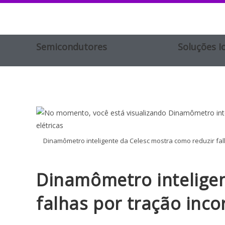
Semicondutores
Soluções I
Dinamômetro inteligente da Celesc mostra como reduzir falh
Dinamômetro inteligen
falhas por tração inco