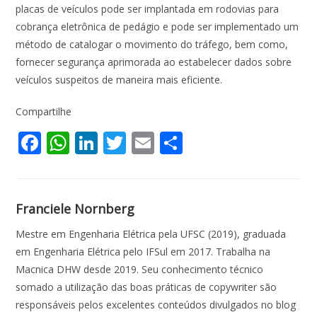
placas de veículos pode ser implantada em rodovias para
cobrança eletrônica de pedágio e pode ser implementado um
método de catalogar o movimento do tráfego, bem como,
fornecer segurança aprimorada ao estabelecer dados sobre
veículos suspeitos de maneira mais eficiente.
Compartilhe
F
W
Li
T
E
S
ac
h
n
w
m
h
e
at
k
itt
ai
ar
b
s
e
er
l
e
Franciele Nornberg
o
A
dI
Mestre em Engenharia Elétrica pela UFSC (2019), graduada
o
p
n
em Engenharia Elétrica pelo IFSul em 2017. Trabalha na
Macnica DHW desde 2019. Seu conhecimento técnico
k
p
somado a utilização das boas práticas de copywriter são
responsáveis pelos excelentes conteúdos divulgados no blog