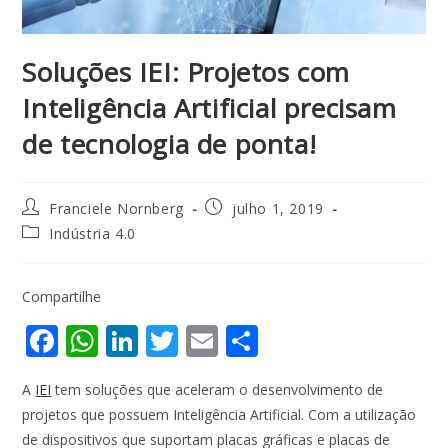
Soluções IEI: Projetos com
Inteligência Artificial precisam
de tecnologia de ponta!
Franciele Nornberg
julho 1, 2019
Indústria 4.0
Compartilhe
F
W
Li
T
E
S
ac
h
n
w
m
h
A
IEI
tem soluções que aceleram o desenvolvimento de
e
at
k
itt
ai
ar
projetos que possuem Inteligência Artificial. Com a utilização
b
s
e
er
l
e
de dispositivos que suportam placas gráficas e placas de