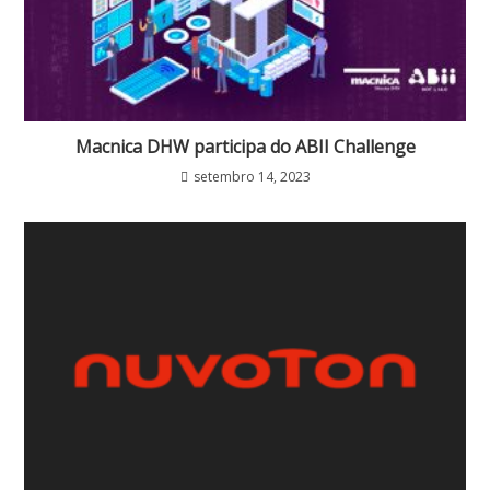
Macnica DHW participa do ABII Challenge
setembro 14, 2023