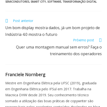
b
s
e
er
l
e
SEMICONDUTORES
,
SMART CITY
,
SOFTWARE
,
TRANSFORMAÇÃO DIGITAL
o
A
dI
o
p
n
Post anterior
k
p
Um bom display mostra dados, já um bom projeto de
Indústria 4.0 mostra o futuro
Próximo post
Quer uma montagem manual sem erros? Faça o
treinamento dos operadores
Franciele Nornberg
Mestre em Engenharia Elétrica pela UFSC (2019), graduada
em Engenharia Elétrica pelo IFSul em 2017. Trabalha na
Macnica DHW desde 2019. Seu conhecimento técnico
somado a utilização das boas práticas de copywriter são
responsáveis pelos excelentes conteúdos divulgados no blog