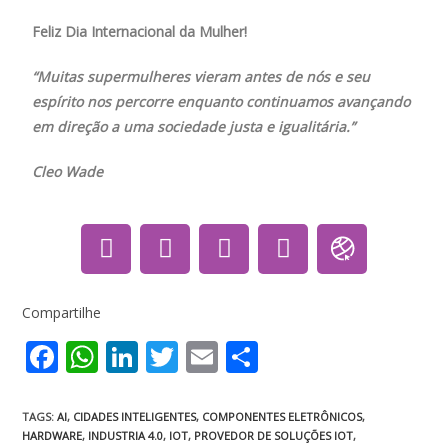
Feliz Dia Internacional da Mulher!
“Muitas supermulheres vieram antes de nós e seu
espírito nos percorre enquanto continuamos avançando
em direção a uma sociedade justa e igualitária.”
Cleo Wade
Compartilhe
F
W
Li
T
E
S
ac
h
n
w
m
h
e
at
k
itt
ai
ar
TAGS
:
AI
,
CIDADES INTELIGENTES
,
COMPONENTES ELETRÔNICOS
,
HARDWARE
,
INDUSTRIA 4.0
,
IOT
,
PROVEDOR DE SOLUÇÕES IOT
,