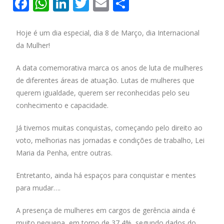
F
W
Li
T
E
S
ac
h
n
w
m
h
e
at
k
itt
ai
ar
Hoje é um dia especial, dia 8 de Março, dia Internacional
da Mulher!
b
s
e
er
l
e
o
A
dI
A data comemorativa marca os anos de luta de mulheres
o
p
n
de diferentes áreas de atuação. Lutas de mulheres que
querem igualdade, querem ser reconhecidas pelo seu
k
p
conhecimento e capacidade.
Já tivemos muitas conquistas, começando pelo direito ao
voto, melhorias nas jornadas e condições de trabalho, Lei
Maria da Penha, entre outras.
Entretanto, ainda há espaços para conquistar e mentes
para mudar….
A presença de mulheres em cargos de gerência ainda é
muito pequena, em torno de 37,4%, segundo dados do