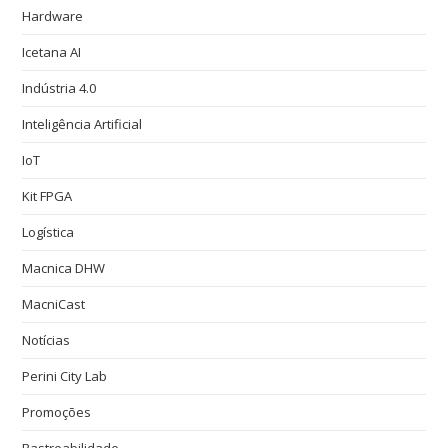
Hardware
Icetana AI
Indústria 4.0
Inteligência Artificial
IoT
Kit FPGA
Logística
Macnica DHW
MacniCast
Notícias
Perini City Lab
Promoções