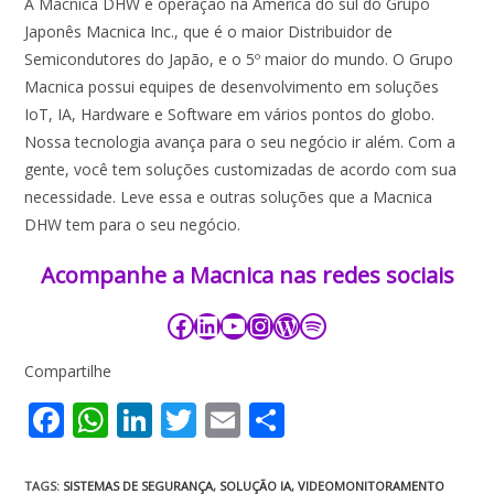
A Macnica DHW é operação na América do sul do Grupo
Japonês Macnica Inc., que é o maior Distribuidor de
Semicondutores do Japão, e o 5º maior do mundo. O Grupo
Macnica possui equipes de desenvolvimento em soluções
IoT, IA, Hardware e Software em vários pontos do globo.
Nossa tecnologia avança para o seu negócio ir além. Com a
gente, você tem soluções customizadas de acordo com sua
necessidade. Leve essa e outras soluções que a Macnica
DHW tem para o seu negócio.
Acompanhe a Macnica nas redes sociais​​​
Compartilhe
F
W
Li
T
E
S
ac
h
n
w
m
h
e
at
k
itt
ai
ar
TAGS
:
SISTEMAS DE SEGURANÇA
,
SOLUÇÃO IA
,
VIDEOMONITORAMENTO