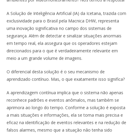
b
s
e
er
l
e
o
A
dI
A Solução de Inteligência Artificial (IA) da Icetana, trazida com
exclusividade para o Brasil pela Macnica DHW, representa
o
p
n
uma inovação significativa no campo dos sistemas de
k
p
segurança. Além de detectar e sinalizar situações anormais
em tempo real, ela assegura que os operadores estejam
direcionados para o que é verdadeiramente relevante em
meio a um grande volume de imagens.
O diferencial desta solução é o seu mecanismo de
aprendizado contínuo. Mas, o que exatamente isso significa?
A aprendizagem contínua implica que o sistema não apenas
reconhece padrões e eventos anômalos, mas também se
aprimora ao longo do tempo. Conforme a solução é exposta
a mais situações e informações, ela se torna mais precisa e
eficaz na identificação de eventos relevantes e na redução de
falsos alarmes, mesmo que a situação não tenha sido