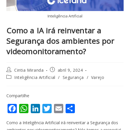
Inteligência Artificial
Como a IA irá reinventar a
Segurança dos ambientes por
videomonitoramento?
Cintia Miranda
abril 9, 2024
Inteligência Artificial
/
Segurança
/
Varejo
Compartilhe
F
W
Li
T
E
S
ac
h
n
w
m
h
Como a Inteligência Artificial irá reinventar a Segurança dos
e
at
k
itt
ai
ar
ambientes por videomonitoramento? Nós temos a resposta!