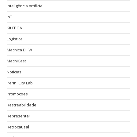
Inteligência Artificial
IoT
Kit FPGA
Logística
Macnica DHW
MacniCast
Notícias
Perini City Lab
Promoções
Rastreabilidade
Representa+
Retrocausal