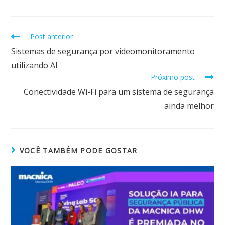
b
s
e
er
l
e
o
A
dI
Post anterior
o
p
n
Sistemas de segurança por videomonitoramento
k
p
utilizando AI
Próximo post
Conectividade Wi-Fi para um sistema de segurança
ainda melhor
VOCÊ TAMBÉM PODE GOSTAR