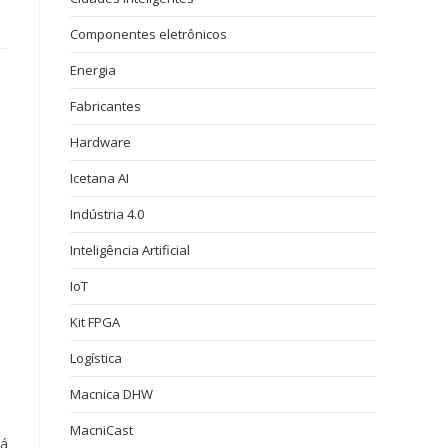
Componentes eletrônicos
Energia
Fabricantes
Hardware
Icetana AI
Indústria 4.0
Inteligência Artificial
IoT
Kit FPGA
Logística
Macnica DHW
MacniCast
já