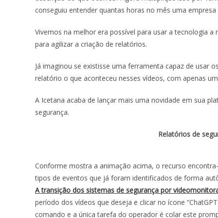
conseguiu entender quantas horas no mês uma empresa p
Vivemos na melhor era possível para usar a tecnologia a 
para agilizar a criação de relatórios.
Já imaginou se existisse uma ferramenta capaz de usar o
relatório o que aconteceu nesses vídeos, com apenas u
A Icetana acaba de lançar mais uma novidade em sua pla
segurança.
Relatórios de segu
Conforme mostra a animação acima, o recurso encontra-s
tipos de eventos que já foram identificados de forma a
A transição dos sistemas de segurança por videomonitor
período dos vídeos que deseja e clicar no ícone “ChatG
comando e a única tarefa do operador é colar este promp