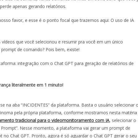
erde apenas gerando relatórios.
nosso favor, e esse é o ponto focal que trazemos aqui: O uso de IA
s vídeos que você selecionou e resumir pra você em um único
m prompt de comando? Pois bem, existe!
taforma: integração com o Chat GPT para geração de relatórios de
rança literalmente em 1 minuto!
e na aba “INCIDENTES” da plataforma. Basta o usuário selecionar 
utônoma pela própria plataforma, conforme mostramos nesta matéria
amento tradicional para o videomonitoramento com IA
, selecionar o
PT Prompt”. Nesse momento, a plataforma vai gerar um prompt de
t no Chat GPT. Pronto, agora é só aguardar o Chat GPT gerar o seu