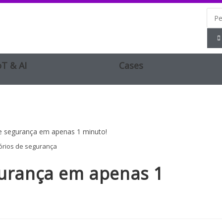
oT & AI
Cases
órios de segurança
gurança em apenas 1