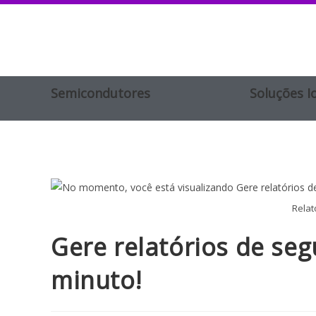
Semicondutores
Soluções I
Relat
Gere relatórios de se
minuto!