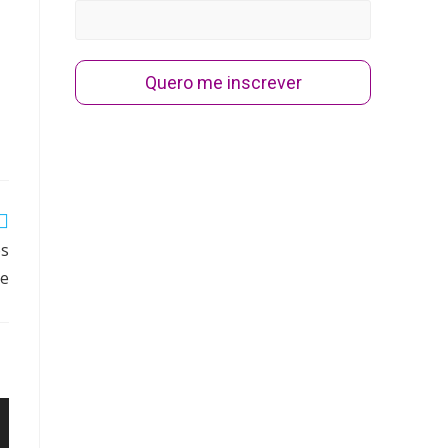
Quero me inscrever
os
te