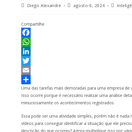
Diego Alexandre
agosto 6, 2024
Inteligê
Compartilhe
F
a
W
c
h
L
e
a
i
T
b
t
n
w
E
Uma das tarefas mais demoradas para uma empresa de vig
o
s
k
i
m
S
Isso ocorre porque é necessário realizar uma análise det
o
A
e
t
a
h
minuciosamente os acontecimentos registrados.
k
p
d
t
i
a
Essa pode ser uma atividade simples, porém não é nada r
p
I
e
l
r
vídeos para conseguir identificar a situação que ele preci
n
r
e
descrição do que ocorreu? Agora multiplique isso por vá