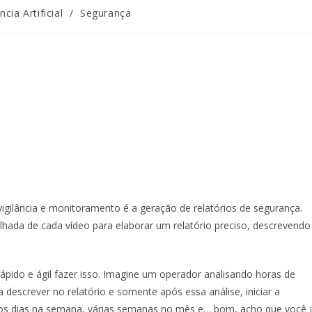
ncia Artificial
/
Segurança
ilância e monitoramento é a geração de relatórios de segurança.
alhada de cada vídeo para elaborar um relatório preciso, descrevendo
ápido e ágil fazer isso. Imagine um operador analisando horas de
sa descrever no relatório e somente após essa análise, iniciar a
rios dias na semana, várias semanas no mês e… bom, acho que você 