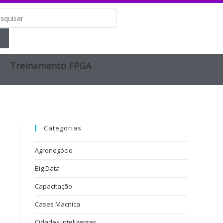
Treinamento FPGA​
Categorias
Agronegócio
Big Data
Capacitação
Cases Macnica
Cidades Inteligentes