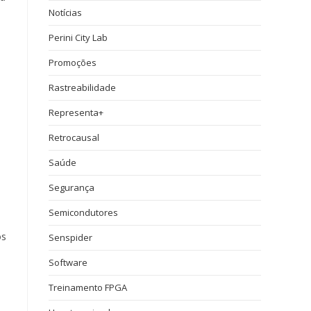
Notícias
Perini City Lab
Promoções
Rastreabilidade
Representa+
Retrocausal
Saúde
Segurança
Semicondutores
os
Senspider
Software
Treinamento FPGA