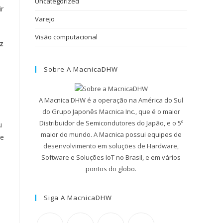
Uncategorized
ir
Varejo
Visão computacional
z
Sobre A MacnicaDHW
A Macnica DHW é a operação na América do Sul
do Grupo Japonês Macnica Inc., que é o maior
Distribuidor de Semicondutores do Japão, e o 5º
u
maior do mundo. A Macnica possui equipes de
de
desenvolvimento em soluções de Hardware,
Software e Soluções IoT no Brasil, e em vários
pontos do globo.
Siga A MacnicaDHW