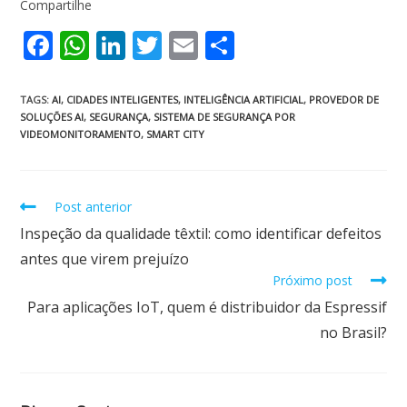
Compartilhe
F
W
Li
T
E
S
ac
h
n
w
m
h
e
at
k
itt
ai
ar
TAGS
:
AI
,
CIDADES INTELIGENTES
,
INTELIGÊNCIA ARTIFICIAL
,
PROVEDOR DE
SOLUÇÕES AI
,
SEGURANÇA
,
SISTEMA DE SEGURANÇA POR
b
s
e
er
l
e
VIDEOMONITORAMENTO
,
SMART CITY
o
A
dI
o
p
n
Post anterior
k
p
Inspeção da qualidade têxtil: como identificar defeitos
antes que virem prejuízo
Próximo post
Para aplicações IoT, quem é distribuidor da Espressif
no Brasil?