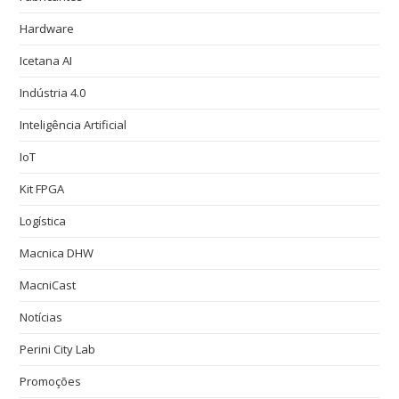
Hardware
Icetana AI
Indústria 4.0
Inteligência Artificial
IoT
Kit FPGA
Logística
Macnica DHW
MacniCast
Notícias
Perini City Lab
Promoções