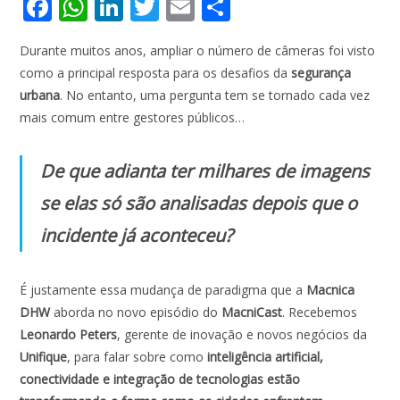
F
W
Li
T
E
S
ac
h
n
w
m
h
Durante muitos anos, ampliar o número de câmeras foi visto
e
at
k
itt
ai
ar
como a principal resposta para os desafios da
segurança
b
s
e
er
l
e
urbana
. No entanto, uma pergunta tem se tornado cada vez
o
A
dI
mais comum entre gestores públicos…
o
p
n
De que adianta ter milhares de imagens
k
p
se elas só são analisadas depois que o
incidente já aconteceu?
É justamente essa mudança de paradigma que a
Macnica
DHW
aborda no novo episódio do
MacniCast
. Recebemos
Leonardo Peters
, gerente de inovação e novos negócios da
Unifique
, para falar sobre como
inteligência artificial,
conectividade e integração de tecnologias estão