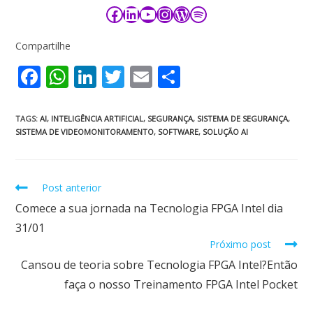
Compartilhe
F
W
Li
T
E
S
ac
h
n
w
m
h
e
at
k
itt
ai
ar
TAGS
:
AI
,
INTELIGÊNCIA ARTIFICIAL
,
SEGURANÇA
,
SISTEMA DE SEGURANÇA
,
SISTEMA DE VIDEOMONITORAMENTO
,
SOFTWARE
,
SOLUÇÃO AI
b
s
e
er
l
e
o
A
dI
o
p
n
Post anterior
k
p
Comece a sua jornada na Tecnologia FPGA Intel dia
31/01
Próximo post
Cansou de teoria sobre Tecnologia FPGA Intel?Então
faça o nosso Treinamento FPGA Intel Pocket