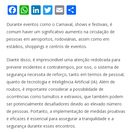
F
W
Li
T
E
S
ac
h
n
w
m
h
Durante eventos como o Carnaval, shows e festivais, é
e
at
k
itt
ai
ar
comum haver um significativo aumento na circulação de
b
s
e
er
l
e
pessoas em aeroportos, rodoviárias, assim como em
o
A
dI
estádios, shoppings e centros de eventos.
o
p
n
Diante disso, é imprescindível uma atenção redobrada para
k
p
prevenir incidentes e contratempos, por isso, o sistema de
segurança necessita de reforço, tanto em termos de pessoal,
quanto de tecnologia e Inteligência Artificial (IA). Além de
roubos, é importante considerar a possibilidade de
ocorrências como tumultos e extravios, que também podem
ser potencialmente desafiadores devido ao elevado número
de pessoas. Portanto, a implementação de medidas proativas
e eficazes é essencial para assegurar a tranquilidade e a
segurança durante esses encontros.