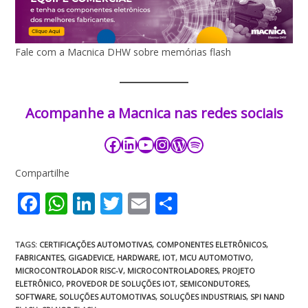
Fale com a Macnica DHW sobre memórias flash
Acompanhe a Macnica nas redes sociais​​​
Compartilhe
F
W
Li
T
E
S
ac
h
n
w
m
h
e
at
k
itt
ai
ar
TAGS
:
CERTIFICAÇÕES AUTOMOTIVAS
,
COMPONENTES ELETRÔNICOS
,
FABRICANTES
,
GIGADEVICE
,
HARDWARE
,
IOT
,
MCU AUTOMOTIVO
,
b
s
e
er
l
e
MICROCONTROLADOR RISC-V
,
MICROCONTROLADORES
,
PROJETO
o
A
dI
ELETRÔNICO
,
PROVEDOR DE SOLUÇÕES IOT
,
SEMICONDUTORES
,
SOFTWARE
,
SOLUÇÕES AUTOMOTIVAS
,
SOLUÇÕES INDUSTRIAIS
,
SPI NAND