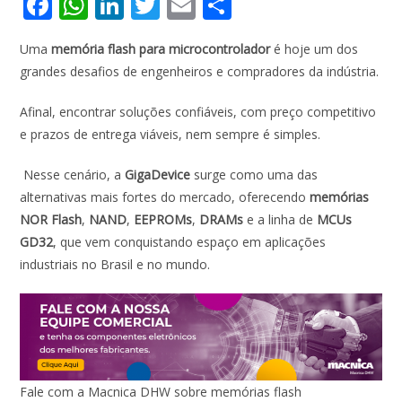
F
W
Li
T
E
S
ac
h
n
w
m
h
Uma
memória flash para microcontrolador
é hoje um dos
e
at
k
itt
ai
ar
grandes desafios de engenheiros e compradores da indústria.
b
s
e
er
l
e
o
A
dI
Afinal, encontrar soluções confiáveis, com preço competitivo
e prazos de entrega viáveis, nem sempre é simples.
o
p
n
k
p
Nesse cenário, a
GigaDevice
surge como uma das
alternativas mais fortes do mercado, oferecendo
memórias
NOR Flash
,
NAND
,
EEPROMs
,
DRAMs
e a linha de
MCUs
GD32
, que vem conquistando espaço em aplicações
industriais no Brasil e no mundo.
Fale com a Macnica DHW sobre memórias flash