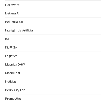
Hardware
Icetana AI
Indústria 4.0
Inteligência Artificial
IoT
Kit FPGA
Logística
Macnica DHW
MacniCast
Notícias
Perini City Lab
Promoções