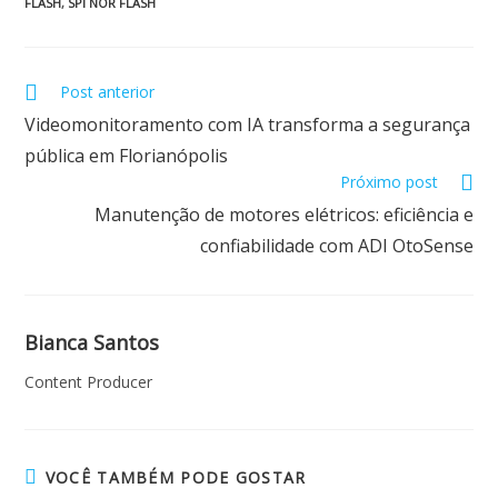
o
p
n
FLASH
,
SPI NOR FLASH
k
p
Post anterior
Videomonitoramento com IA transforma a segurança
pública em Florianópolis
Próximo post
Manutenção de motores elétricos: eficiência e
confiabilidade com ADI OtoSense
Bianca Santos
Content Producer
VOCÊ TAMBÉM PODE GOSTAR