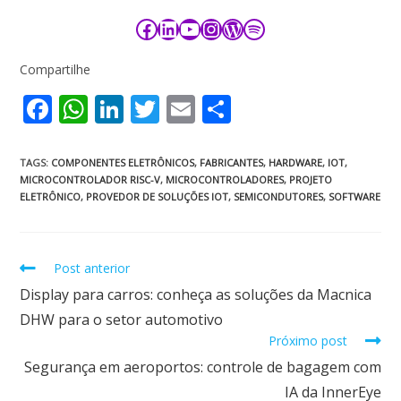
Compartilhe
F
W
Li
T
E
S
ac
h
n
w
m
h
e
at
k
itt
ai
ar
TAGS
:
COMPONENTES ELETRÔNICOS
,
FABRICANTES
,
HARDWARE
,
IOT
,
MICROCONTROLADOR RISC-V
,
MICROCONTROLADORES
,
PROJETO
b
s
e
er
l
e
ELETRÔNICO
,
PROVEDOR DE SOLUÇÕES IOT
,
SEMICONDUTORES
,
SOFTWARE
o
A
dI
o
p
n
Post anterior
k
p
Display para carros: conheça as soluções da Macnica
DHW para o setor automotivo
Próximo post
Segurança em aeroportos: controle de bagagem com
IA da InnerEye