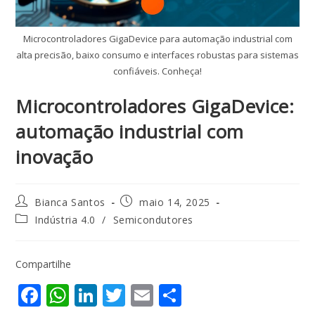
Microcontroladores GigaDevice para automação industrial com
alta precisão, baixo consumo e interfaces robustas para sistemas
confiáveis. Conheça!
Microcontroladores GigaDevice:
automação industrial com
inovação
Bianca Santos
maio 14, 2025
Indústria 4.0
/
Semicondutores
Compartilhe
F
W
Li
T
E
S