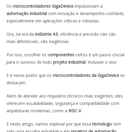
ac
h
n
w
m
h
Os
microcontroladores GigaDevice
impulsionam a
e
at
k
itt
ai
ar
automação industrial
com inovação e desempenho confiável,
b
s
e
er
l
e
especialmente em aplicações críticas e robustas.
o
A
dI
Ora, na era da
indústria 4.0
, eficiência e precisão não são
o
p
n
mais diferenciais, são exigências.
k
p
Por isso, escolher os
componentes
certos é um passo crucial
para o sucesso de todo
projeto industrial
. Inclusive o seu!
E é nesse ponto que os
microcontroladores da GigaDevice
se
destacam.
Além de atender aos requisitos técnicos mais exigentes, eles
oferecem escalabilidade, segurança e compatibilidade com
arquiteturas modernas, como a
RISC-V
.
E neste artigo, vamos explorar por que essa
tecnologi
a tem
sido uma escolha estratégica em
projetos de automação