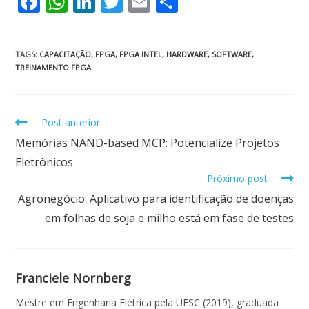
F
W
Li
T
E
S
ac
h
n
w
m
h
e
at
k
itt
ai
ar
TAGS
:
CAPACITAÇÃO
,
FPGA
,
FPGA INTEL
,
HARDWARE
,
SOFTWARE
,
b
s
e
er
l
e
TREINAMENTO FPGA
o
A
dI
o
p
n
Post anterior
k
p
Memórias NAND-based MCP: Potencialize Projetos
Eletrônicos
Próximo post
Agronegócio: Aplicativo para identificação de doenças
em folhas de soja e milho está em fase de testes
Franciele Nornberg
Mestre em Engenharia Elétrica pela UFSC (2019), graduada