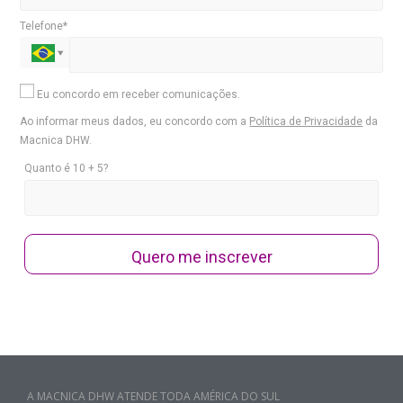
Telefone*
Eu concordo em receber comunicações.
Ao informar meus dados, eu concordo com a
Política de Privacidade
da
Macnica DHW.
Quanto é 10 + 5?
Quero me inscrever
A MACNICA DHW ATENDE TODA AMÉRICA DO SUL