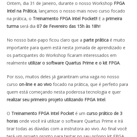
Ontem, dia 31 de Janeiro, durante o nosso Workshop
FPGA
e
at
k
itt
ai
ar
Intel na Prática
, lançamos o nosso mais novo curso focado
b
s
e
er
l
e
na prática, o
Treinamento FPGA Intel Pocket!!
E a
primeira
o
A
dI
turma
será dia
07 de Fevereiro das 15h às 18h
!!
o
p
n
No nosso bate-papo ficou claro que a
parte prática
é muito
k
p
importante para quem está nesta jornada de aprendizado e
os participantes do Workshop ficaram interessados em
realmente
utilizar o software Quartus Prime e o kit FPGA
.
Por isso, muitos deles já garantiram uma vaga no nosso
curso
on-line e ao vivo
focado na prática, que é perfeito para
quem está começando nesta poderosa tecnologia e quer
realizar seu primeiro projeto
utilizando FPGA Intel
.
O
Treinamento FPGA Intel Pocket
é um
curso prático de 3
horas
onde você irá utilizar o software Quartus Prime e irá
tirar todas as dúvidas com a instrutora ao vivo. Ao final você
terá um projeto pronto para testar no seu próprio kit FPGA,