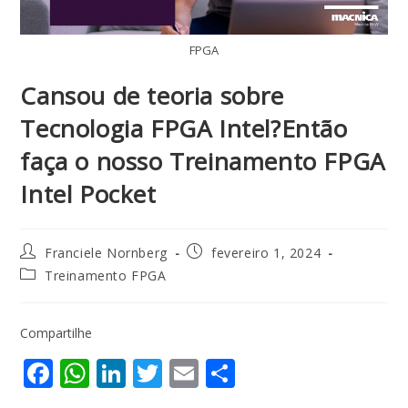
FPGA
Cansou de teoria sobre
Tecnologia FPGA Intel?Então
faça o nosso Treinamento FPGA
Intel Pocket
Franciele Nornberg
fevereiro 1, 2024
Treinamento FPGA
Compartilhe
F
W
Li
T
E
S
ac
h
n
w
m
h