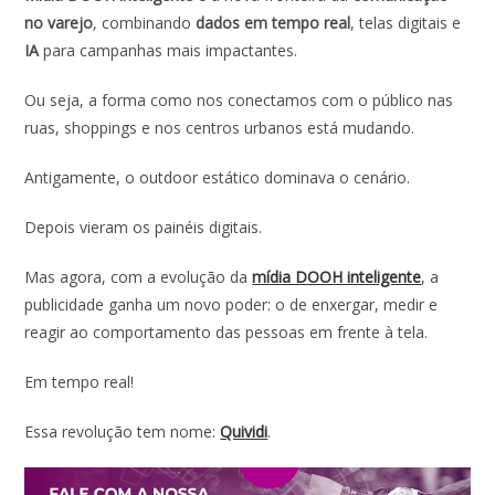
e
at
k
itt
ai
ar
no varejo
, combinando
dados em tempo real
, telas digitais e
b
s
e
er
l
e
IA
para campanhas mais impactantes.
o
A
dI
Ou seja, a forma como nos conectamos com o público nas
o
p
n
ruas, shoppings e nos centros urbanos está mudando.
k
p
Antigamente, o outdoor estático dominava o cenário.
Depois vieram os painéis digitais.
Mas agora, com a evolução da
mídia DOOH inteligente
, a
publicidade ganha um novo poder: o de enxergar, medir e
reagir ao comportamento das pessoas em frente à tela.
Em tempo real!
Essa revolução tem nome:
Quividi
.