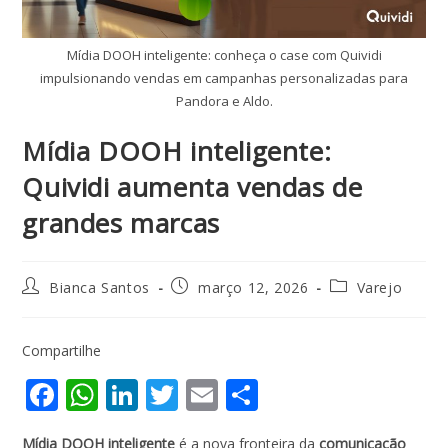
Mídia DOOH inteligente: conheça o case com Quividi
impulsionando vendas em campanhas personalizadas para
Pandora e Aldo.
Mídia DOOH inteligente:
Quividi aumenta vendas de
grandes marcas
Bianca Santos
março 12, 2026
Varejo
Compartilhe
F
W
Li
T
E
S
ac
h
n
w
m
h
Mídia DOOH inteligente
é a nova fronteira da
comunicação