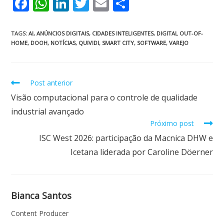
F
W
Li
T
E
S
ac
h
n
w
m
h
e
at
k
itt
ai
ar
TAGS
:
AI
,
ANÚNCIOS DIGITAIS
,
CIDADES INTELIGENTES
,
DIGITAL OUT-OF-
HOME
,
DOOH
,
NOTÍCIAS
,
QUIVIDI
,
SMART CITY
,
SOFTWARE
,
VAREJO
b
s
e
er
l
e
o
A
dI
o
p
n
Post anterior
k
p
Visão computacional para o controle de qualidade
industrial avançado
Próximo post
ISC West 2026: participação da Macnica DHW e
Icetana liderada por Caroline Döerner
Bianca Santos
Content Producer